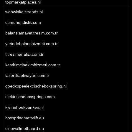
topmarkatplaces.nl
webwinkelstrends.nl
cbmuhendislik.com
balanslamavetitresim.com.tr
yerindebalanshizmeti.com.tr
titresimanalizi.com.tr
kestirimcibakimhizmeti.com.tr
lazerlikaplinayari.com.tr
goedkopeelektrischeboxspring.nl
elektrischeboxsprings.com
kleinehoekbanken.nl
boxspringmettvlift.eu
cinewallmethaard.eu