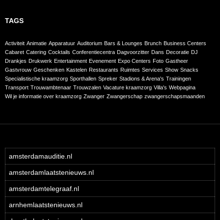
TAGS
Activiteit
Animatie
Apparatuur
Auditorium
Bars & Lounges
Brunch
Business Centers
Cabaret
Catering
Cocktails
Conferentiecentra
Dagvoorzitter
Dans
Decoratie
DJ
Drankjes
Drukwerk
Entertainment
Evenement
Expo Centers
Foto
Gastheer
Gastvrouw
Geschenken
Kastelen
Restaurants
Ruimtes
Services
Show
Snacks
Specialistische kraamzorg
Sporthallen
Spreker
Stadions & Arena's
Trainingen
Transport
Trouwambtenaar
Trouwzalen
Vacature kraamzorg
Villa's
Webpagina
Wil je informatie over kraamzorg
Zwanger
Zwangerschap
zwangerschapsmaanden
amsterdamauditie.nl
amsterdamlaatstenieuws.nl
amsterdamtelegraaf.nl
arnhemlaatstenieuws.nl