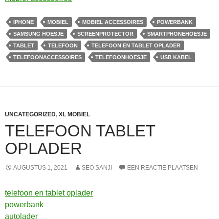
IPHONE
MOBIEL
MOBIEL ACCESSOIRES
POWERBANK
SAMSUNG HOESJE
SCREENPROTECTOR
SMARTPHONEHOESJE
TABLET
TELEFOON
TELEFOON EN TABLET OPLADER
TELEFOONACCESSOIRES
TELEFOONHOESJE
USB KABEL
UNCATEGORIZED
,
XL MOBIEL
TELEFOON TABLET
OPLADER
AUGUSTUS 1, 2021
SEO SANJI
EEN REACTIE PLAATSEN
telefoon en tablet oplader
powerbank
autolader