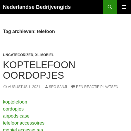
Ga
Zoeken
Nederlandse Bedrijvengids
naar
PRIMAI
de
MENU
inhoud
Tag archieven: telefoon
UNCATEGORIZED
,
XL MOBIEL
KOPTELEFOON
OORDOPJES
AUGUSTUS 1, 2021
SEO SANJI
EEN REACTIE PLAATSEN
koptelefoon
oordopjes
airpods case
telefoonaccessoires
mobiel accessoires