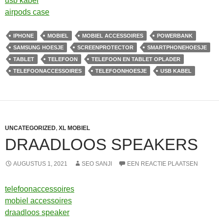
usb kabel
airpods case
IPHONE
MOBIEL
MOBIEL ACCESSOIRES
POWERBANK
SAMSUNG HOESJE
SCREENPROTECTOR
SMARTPHONEHOESJE
TABLET
TELEFOON
TELEFOON EN TABLET OPLADER
TELEFOONACCESSOIRES
TELEFOONHOESJE
USB KABEL
UNCATEGORIZED
,
XL MOBIEL
DRAADLOOS SPEAKERS
AUGUSTUS 1, 2021
SEO SANJI
EEN REACTIE PLAATSEN
telefoonaccessoires
mobiel accessoires
draadloos speaker