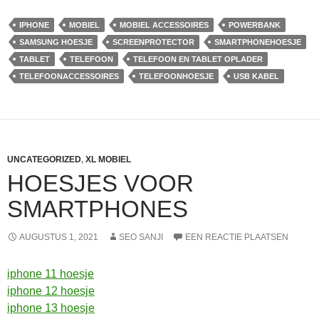
IPHONE
MOBIEL
MOBIEL ACCESSOIRES
POWERBANK
SAMSUNG HOESJE
SCREENPROTECTOR
SMARTPHONEHOESJE
TABLET
TELEFOON
TELEFOON EN TABLET OPLADER
TELEFOONACCESSOIRES
TELEFOONHOESJE
USB KABEL
UNCATEGORIZED
,
XL MOBIEL
HOESJES VOOR
SMARTPHONES
AUGUSTUS 1, 2021
SEO SANJI
EEN REACTIE PLAATSEN
iphone 11 hoesje
iphone 12 hoesje
iphone 13 hoesje