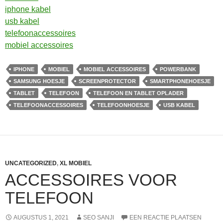
iphone kabel
usb kabel
telefoonaccessoires
mobiel accessoires
IPHONE
MOBIEL
MOBIEL ACCESSOIRES
POWERBANK
SAMSUNG HOESJE
SCREENPROTECTOR
SMARTPHONEHOESJE
TABLET
TELEFOON
TELEFOON EN TABLET OPLADER
TELEFOONACCESSOIRES
TELEFOONHOESJE
USB KABEL
UNCATEGORIZED
,
XL MOBIEL
ACCESSOIRES VOOR
TELEFOON
AUGUSTUS 1, 2021
SEO SANJI
EEN REACTIE PLAATSEN