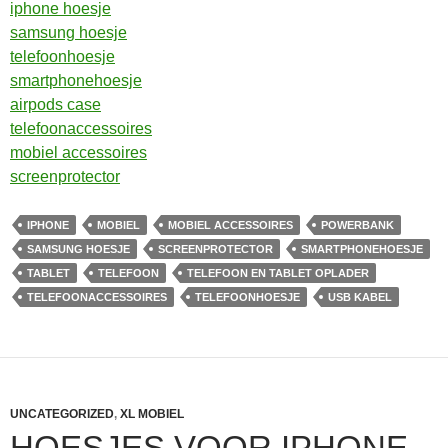
iphone hoesje
samsung hoesje
telefoonhoesje
smartphonehoesje
airpods case
telefoonaccessoires
mobiel accessoires
screenprotector
IPHONE
MOBIEL
MOBIEL ACCESSOIRES
POWERBANK
SAMSUNG HOESJE
SCREENPROTECTOR
SMARTPHONEHOESJE
TABLET
TELEFOON
TELEFOON EN TABLET OPLADER
TELEFOONACCESSOIRES
TELEFOONHOESJE
USB KABEL
UNCATEGORIZED
,
XL MOBIEL
HOESJES VOOR IPHONE