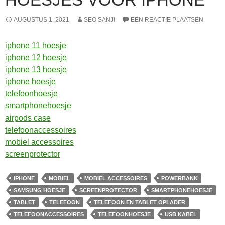
AUGUSTUS 1, 2021
SEO SANJI
EEN REACTIE PLAATSEN
iphone 11 hoesje
iphone 12 hoesje
iphone 13 hoesje
iphone hoesje
telefoonhoesje
smartphonehoesje
airpods case
telefoonaccessoires
mobiel accessoires
screenprotector
IPHONE
MOBIEL
MOBIEL ACCESSOIRES
POWERBANK
SAMSUNG HOESJE
SCREENPROTECTOR
SMARTPHONEHOESJE
TABLET
TELEFOON
TELEFOON EN TABLET OPLADER
TELEFOONACCESSOIRES
TELEFOONHOESJE
USB KABEL