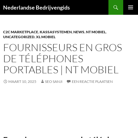
Ga
Zoeken
Nederlandse Bedrijvengids
naar
PRIMAI
de
MENU
inhoud
C2C MARKETPLACE
,
KASSASYSTEMEN
,
NEWS
,
NT MOBIEL
,
UNCATEGORIZED
,
XL MOBIEL
FOURNISSEURS EN GROS
DE TÉLÉPHONES
PORTABLES | NT MOBIEL
MAART 10, 2025
SEO SANJI
EEN REACTIE PLAATSEN