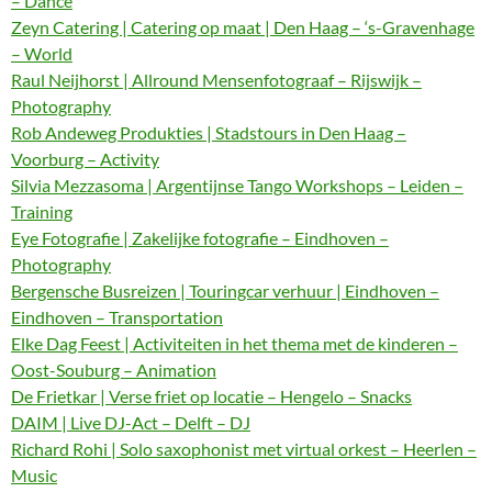
– Dance
Zeyn Catering | Catering op maat | Den Haag – ‘s-Gravenhage
– World
Raul Neijhorst | Allround Mensenfotograaf – Rijswijk –
Photography
Rob Andeweg Produkties | Stadstours in Den Haag –
Voorburg – Activity
Silvia Mezzasoma | Argentijnse Tango Workshops – Leiden –
Training
Eye Fotografie | Zakelijke fotografie – Eindhoven –
Photography
Bergensche Busreizen | Touringcar verhuur | Eindhoven –
Eindhoven – Transportation
Elke Dag Feest | Activiteiten in het thema met de kinderen –
Oost-Souburg – Animation
De Frietkar | Verse friet op locatie – Hengelo – Snacks
DAIM | Live DJ-Act – Delft – DJ
Richard Rohi | Solo saxophonist met virtual orkest – Heerlen –
Music