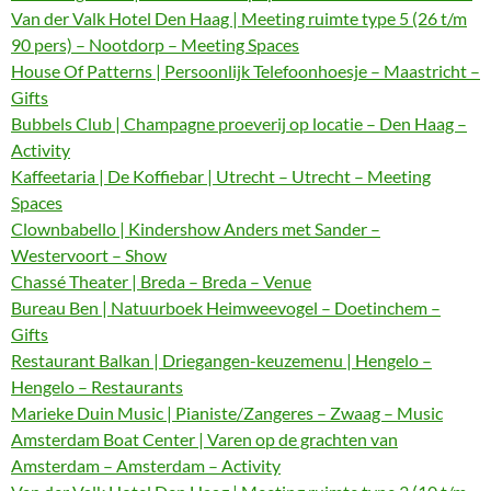
Van der Valk Hotel Den Haag | Meeting ruimte type 5 (26 t/m
90 pers) – Nootdorp – Meeting Spaces
House Of Patterns | Persoonlijk Telefoonhoesje – Maastricht –
Gifts
Bubbels Club | Champagne proeverij op locatie – Den Haag –
Activity
Kaffeetaria | De Koffiebar | Utrecht – Utrecht – Meeting
Spaces
Clownbabello | Kindershow Anders met Sander –
Westervoort – Show
Chassé Theater | Breda – Breda – Venue
Bureau Ben | Natuurboek Heimweevogel – Doetinchem –
Gifts
Restaurant Balkan | Driegangen-keuzemenu | Hengelo –
Hengelo – Restaurants
Marieke Duin Music | Pianiste/Zangeres – Zwaag – Music
Amsterdam Boat Center | Varen op de grachten van
Amsterdam – Amsterdam – Activity