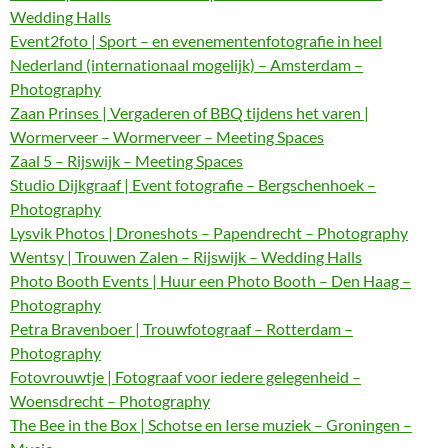
Wedding Halls
Event2foto | Sport – en evenementenfotografie in heel
Nederland (internationaal mogelijk) – Amsterdam –
Photography
Zaan Prinses | Vergaderen of BBQ tijdens het varen |
Wormerveer – Wormerveer – Meeting Spaces
Zaal 5 – Rijswijk – Meeting Spaces
Studio Dijkgraaf | Event fotografie – Bergschenhoek –
Photography
Lysvik Photos | Droneshots – Papendrecht – Photography
Wentsy | Trouwen Zalen – Rijswijk – Wedding Halls
Photo Booth Events | Huur een Photo Booth – Den Haag –
Photography
Petra Bravenboer | Trouwfotograaf – Rotterdam –
Photography
Fotovrouwtje | Fotograaf voor iedere gelegenheid –
Woensdrecht – Photography
The Bee in the Box | Schotse en Ierse muziek – Groningen –