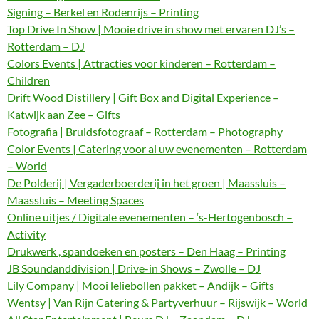
Signing – Berkel en Rodenrijs – Printing
Top Drive In Show | Mooie drive in show met ervaren DJ’s –
Rotterdam – DJ
Colors Events | Attracties voor kinderen – Rotterdam –
Children
Drift Wood Distillery | Gift Box and Digital Experience –
Katwijk aan Zee – Gifts
Fotografia | Bruidsfotograaf – Rotterdam – Photography
Color Events | Catering voor al uw evenementen – Rotterdam
– World
De Polderij | Vergaderboerderij in het groen | Maassluis –
Maassluis – Meeting Spaces
Online uitjes / Digitale evenementen – ‘s-Hertogenbosch –
Activity
Drukwerk , spandoeken en posters – Den Haag – Printing
JB Soundanddivision | Drive-in Shows – Zwolle – DJ
Lily Company | Mooi leliebollen pakket – Andijk – Gifts
Wentsy | Van Rijn Catering & Partyverhuur – Rijswijk – World