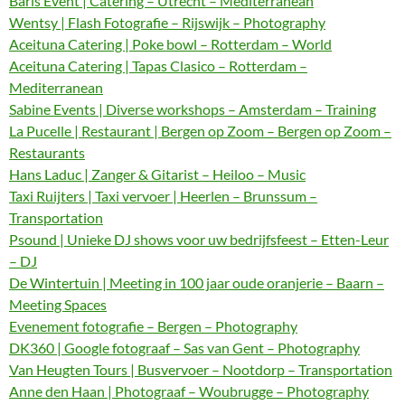
Baris Event | Catering – Utrecht – Mediterranean
Wentsy | Flash Fotografie – Rijswijk – Photography
Aceituna Catering | Poke bowl – Rotterdam – World
Aceituna Catering | Tapas Clasico – Rotterdam –
Mediterranean
Sabine Events | Diverse workshops – Amsterdam – Training
La Pucelle | Restaurant | Bergen op Zoom – Bergen op Zoom –
Restaurants
Hans Laduc | Zanger & Gitarist – Heiloo – Music
Taxi Ruijters | Taxi vervoer | Heerlen – Brunssum –
Transportation
Psound | Unieke DJ shows voor uw bedrijfsfeest – Etten-Leur
– DJ
De Wintertuin | Meeting in 100 jaar oude oranjerie – Baarn –
Meeting Spaces
Evenement fotografie – Bergen – Photography
DK360 | Google fotograaf – Sas van Gent – Photography
Van Heugten Tours | Busvervoer – Nootdorp – Transportation
Anne den Haan | Photograaf – Woubrugge – Photography