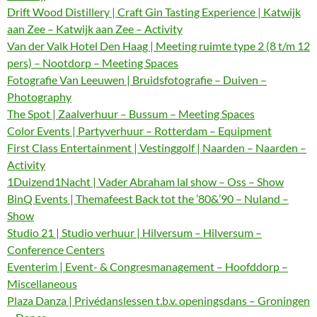
Drift Wood Distillery | Craft Gin Tasting Experience | Katwijk
aan Zee – Katwijk aan Zee – Activity
Van der Valk Hotel Den Haag | Meeting ruimte type 2 (8 t/m 12
pers) – Nootdorp – Meeting Spaces
Fotografie Van Leeuwen | Bruidsfotografie – Duiven –
Photography
The Spot | Zaalverhuur – Bussum – Meeting Spaces
Color Events | Partyverhuur – Rotterdam – Equipment
First Class Entertainment | Vestinggolf | Naarden – Naarden –
Activity
1Duizend1Nacht | Vader Abraham lal show – Oss – Show
BinQ Events | Themafeest Back tot the ’80&’90 – Nuland –
Show
Studio 21 | Studio verhuur | Hilversum – Hilversum –
Conference Centers
Eventerim | Event- & Congresmanagement – Hoofddorp –
Miscellaneous
Plaza Danza | Privédanslessen t.b.v. openingsdans – Groningen