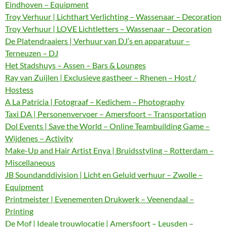
Eindhoven – Equipment
Troy Verhuur | Lichthart Verlichting – Wassenaar – Decoration
Troy Verhuur | LOVE Lichtletters – Wassenaar – Decoration
De Platendraaiers | Verhuur van DJ’s en apparatuur –
Terneuzen – DJ
Het Stadshuys – Assen – Bars & Lounges
Ray van Zuijlen | Exclusieve gastheer – Rhenen – Host /
Hostess
A La Patricia | Fotograaf – Kedichem – Photography
Taxi DA | Personenvervoer – Amersfoort – Transportation
Dol Events | Save the World – Online Teambuilding Game –
Wijdenes – Activity
Make-Up and Hair Artist Enya | Bruidsstyling – Rotterdam –
Miscellaneous
JB Soundanddivision | Licht en Geluid verhuur – Zwolle –
Equipment
Printmeister | Evenementen Drukwerk – Veenendaal –
Printing
De Mof | Ideale trouwlocatie | Amersfoort – Leusden –