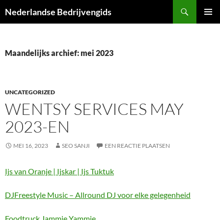
Ga
Zoeken
Nederlandse Bedrijvengids
naar
PRIMAI
de
MENU
inhoud
Maandelijks archief: mei 2023
UNCATEGORIZED
WENTSY SERVICES MAY
2023-EN
MEI 16, 2023
SEO SANJI
EEN REACTIE PLAATSEN
Ijs van Oranje | Ijskar | Ijs Tuktuk
DJFreestyle Music – Allround DJ voor elke gelegenheid
Foodtruck Jammie Yammie