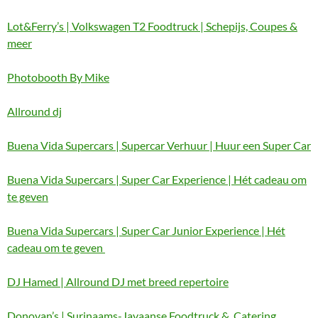
Lot&Ferry’s | Volkswagen T2 Foodtruck | Schepijs, Coupes &
meer
Photobooth By Mike
Allround dj
Buena Vida Supercars | Supercar Verhuur | Huur een Super Car
Buena Vida Supercars | Super Car Experience | Hét cadeau om
te geven
Buena Vida Supercars | Super Car Junior Experience | Hét
cadeau om te geven
DJ Hamed | Allround DJ met breed repertoire
Donovan’s | Surinaams-Javaanse Foodtruck & Catering