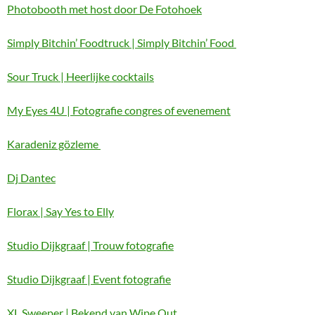
Photobooth met host door De Fotohoek
Simply Bitchin’ Foodtruck | Simply Bitchin’ Food
Sour Truck | Heerlijke cocktails
My Eyes 4U | Fotografie congres of evenement
Karadeniz gözleme
Dj Dantec
Florax | Say Yes to Elly
Studio Dijkgraaf | Trouw fotografie
Studio Dijkgraaf | Event fotografie
XL Sweeper | Bekend van Wipe Out