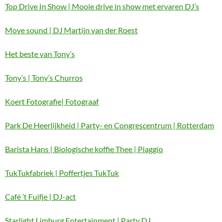
Top Drive In Show | Mooie drive in show met ervaren DJ’s
Move sound | DJ Martijn van der Roest
Het beste van Tony’s
Tony’s | Tony’s Churros
Koert Fotografie| Fotograaf
Park De Heerlijkheid | Party- en Congrescentrum | Rotterdam
Barista Hans | Biologische koffie Thee | Piaggio
TukTukfabriek | Poffertjes TukTuk
Café ’t Fuifje | DJ-act
Starlight Limburg Entertainment | Party DJ