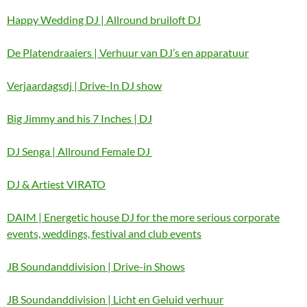
Happy Wedding DJ | Allround bruiloft DJ
De Platendraaiers | Verhuur van DJ’s en apparatuur
Verjaardagsdj | Drive-In DJ show
Big Jimmy and his 7 Inches | DJ
DJ Senga | Allround Female DJ
DJ & Artiest VIRATO
DAIM | Energetic house DJ for the more serious corporate
events, weddings, festival and club events
JB Soundanddivision | Drive-in Shows
JB Soundanddivision | Licht en Geluid verhuur