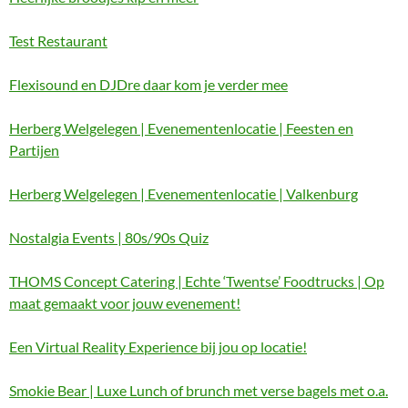
Test Restaurant
Flexisound en DJDre daar kom je verder mee
Herberg Welgelegen | Evenementenlocatie | Feesten en
Partijen
Herberg Welgelegen | Evenementenlocatie | Valkenburg
Nostalgia Events | 80s/90s Quiz
THOMS Concept Catering | Echte ‘Twentse’ Foodtrucks | Op
maat gemaakt voor jouw evenement!
Een Virtual Reality Experience bij jou op locatie!
Smokie Bear | Luxe Lunch of brunch met verse bagels met o.a.