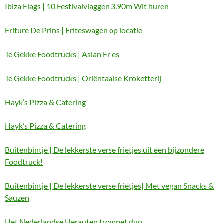
Ibiza Flags | 10 Festivalvlaggen 3.90m Wit huren
Friture De Prins | Friteswagen op locatie
Te Gekke Foodtrucks | Asian Fries
Te Gekke Foodtrucks | Oriëntaalse Kroketterij
Hayk’s Pizza & Catering
Hayk’s Pizza & Catering
Buitenbintje | De lekkerste verse frietjes uit een bijzondere
Foodtruck!
Buitenbintje | De lekkerste verse frietjes| Met vegan Snacks &
Sauzen
Het Nederlandse Herauten trompet duo