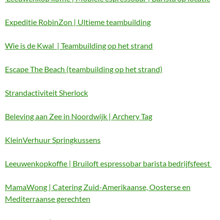
Expeditie RobinZon | Ultieme teambuilding
Wie is de Kwal | Teambuilding op het strand
Escape The Beach (teambuilding op het strand)
Strandactiviteit Sherlock
Beleving aan Zee in Noordwijk | Archery Tag
KleinVerhuur Springkussens
Leeuwenkopkoffie | Bruiloft espressobar barista bedrijfsfeest
MamaWong | Catering Zuid-Amerikaanse, Oosterse en
Mediterraanse gerechten