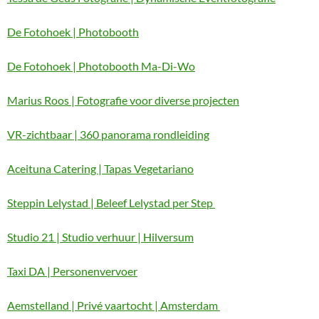
De Fotohoek | Photobooth
De Fotohoek | Photobooth Ma-Di-Wo
Marius Roos | Fotografie voor diverse projecten
VR-zichtbaar | 360 panorama rondleiding
Aceituna Catering | Tapas Vegetariano
Steppin Lelystad | Beleef Lelystad per Step
Studio 21 | Studio verhuur | Hilversum
Taxi DA | Personenvervoer
Aemstelland | Privé vaartocht | Amsterdam