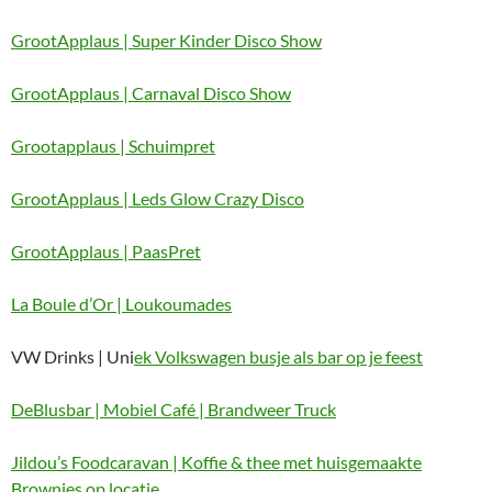
GrootApplaus | Super Kinder Disco Show
GrootApplaus | Carnaval Disco Show
Grootapplaus | Schuimpret
GrootApplaus | Leds Glow Crazy Disco
GrootApplaus | PaasPret
La Boule d’Or | Loukoumades
VW Drinks | Uni
ek Volkswagen busje als bar op je feest
DeBlusbar | Mobiel Café | Brandweer Truck
Jildou’s Foodcaravan | Koffie & thee met huisgemaakte
Brownies op locatie