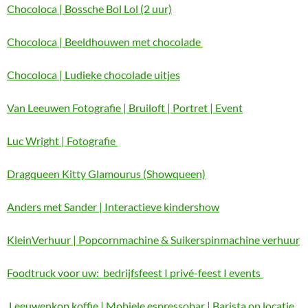
Chocoloca | Bossche Bol Lol (2 uur)
Chocoloca | Beeldhouwen met chocolade
Chocoloca | Ludieke chocolade uitjes
Van Leeuwen Fotografie | Bruiloft | Portret | Event
Luc Wright | Fotografie
Dragqueen Kitty Glamourus (Showqueen)
Anders met Sander | Interactieve kindershow
KleinVerhuur | Popcornmachine & Suikerspinmachine verhuur
Foodtruck voor uw: bedrijfsfeest I privé-feest I events
Leeuwenkop koffie | Mobiele espressobar | Barista op locatie