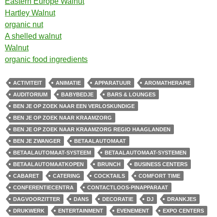
Eastern Europe Walnut
Hartley Walnut
organic nut
A shelled walnut
Walnut
organic food ingredients
ACTIVITEIT
ANIMATIE
APPARATUUR
AROMATHERAPIE
AUDITORIUM
BABYBEDJE
BARS & LOUNGES
BEN JE OP ZOEK NAAR EEN VERLOSKUNDIGE
BEN JE OP ZOEK NAAR KRAAMZORG
BEN JE OP ZOEK NAAR KRAAMZORG REGIO HAAGLANDEN
BEN JE ZWANGER
BETAALAUTOMAAT
BETAALAUTOMAAT-SYSTEEM
BETAALAUTOMAAT-SYSTEMEN
BETAALAUTOMAATKOPEN
BRUNCH
BUSINESS CENTERS
CABARET
CATERING
COCKTAILS
COMFORT TIME
CONFERENTIECENTRA
CONTACTLOOS-PINAPPARAAT
DAGVOORZITTER
DANS
DECORATIE
DJ
DRANKJES
DRUKWERK
ENTERTAINMENT
EVENEMENT
EXPO CENTERS