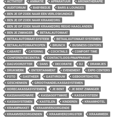
ACTIVITEIT
ANIMATIE
APPARATUUR
AROMATHERAPIE
AUDITORIUM
BABYBEDJE
BARS & LOUNGES
BEN JE OP ZOEK NAAR EEN VERLOSKUNDIGE
BEN JE OP ZOEK NAAR KRAAMZORG
BEN JE OP ZOEK NAAR KRAAMZORG REGIO HAAGLANDEN
BEN JE ZWANGER
BETAALAUTOMAAT
BETAALAUTOMAAT-SYSTEEM
BETAALAUTOMAAT-SYSTEMEN
BETAALAUTOMAATKOPEN
BRUNCH
BUSINESS CENTERS
CABARET
CATERING
COCKTAILS
COMFORT TIME
CONFERENTIECENTRA
CONTACTLOOS-PINAPPARAAT
DAGVOORZITTER
DANS
DECORATIE
DJ
DRANKJES
DRUKWERK
ENTERTAINMENT
EVENEMENT
EXPO CENTERS
FOTO
GASTHEER
GASTVROUW
GEBOORTEHOTEL
GESCHENKEN
GROOTHANDELKASSASYSTEMEN
HORECAKASSASYSTEMEN
JE BENT
JE BENT ZWANGER
KASSAHARDWARE
KASSASOFTWARE
KASSASYSTEEM
KASSASYSTEMEN
KASTELEN
KINDEREN
KRAAMHOTEL
KRAAMPAKKET
KRAAMVERZORGENDE
KRAAMVERZORGENDEN
KRAAMVERZORGSTER
KRAAMWEEK