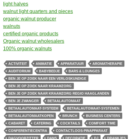
light halves
walnut light quarters and pieces
organic walnut producer
walnuts
certified organic products
Organic walnut wholesalers
100% organic walnuts
ACTIVITEIT
ANIMATIE
APPARATUUR
AROMATHERAPIE
AUDITORIUM
BABYBEDJE
BARS & LOUNGES
BEN JE OP ZOEK NAAR EEN VERLOSKUNDIGE
BEN JE OP ZOEK NAAR KRAAMZORG
BEN JE OP ZOEK NAAR KRAAMZORG REGIO HAAGLANDEN
BEN JE ZWANGER
BETAALAUTOMAAT
BETAALAUTOMAAT-SYSTEEM
BETAALAUTOMAAT-SYSTEMEN
BETAALAUTOMAATKOPEN
BRUNCH
BUSINESS CENTERS
CABARET
CATERING
COCKTAILS
COMFORT TIME
CONFERENTIECENTRA
CONTACTLOOS-PINAPPARAAT
DAGVOORZITTER
DANS
DECORATIE
DJ
DRANKJES