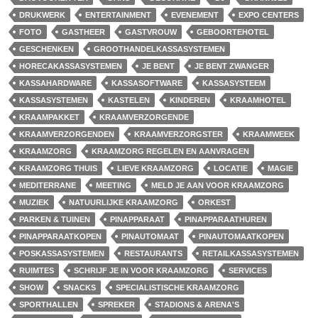
DRUKWERK
ENTERTAINMENT
EVENEMENT
EXPO CENTERS
FOTO
GASTHEER
GASTVROUW
GEBOORTEHOTEL
GESCHENKEN
GROOTHANDELKASSASYSTEMEN
HORECAKASSASYSTEMEN
JE BENT
JE BENT ZWANGER
KASSAHARDWARE
KASSASOFTWARE
KASSASYSTEEM
KASSASYSTEMEN
KASTELEN
KINDEREN
KRAAMHOTEL
KRAAMPAKKET
KRAAMVERZORGENDE
KRAAMVERZORGENDEN
KRAAMVERZORGSTER
KRAAMWEEK
KRAAMZORG
KRAAMZORG REGELEN EN AANVRAGEN
KRAAMZORG THUIS
LIEVE KRAAMZORG
LOCATIE
MAGIE
MEDITERRANE
MEETING
MELD JE AAN VOOR KRAAMZORG
MUZIEK
NATUURLIJKE KRAAMZORG
ORKEST
PARKEN & TUINEN
PINAPPARAAT
PINAPPARAATHUREN
PINAPPARAATKOPEN
PINAUTOMAAT
PINAUTOMAATKOPEN
POSKASSASYSTEMEN
RESTAURANTS
RETAILKASSASYSTEMEN
RUIMTES
SCHRIJF JE IN VOOR KRAAMZORG
SERVICES
SHOW
SNACKS
SPECIALISTISCHE KRAAMZORG
SPORTHALLEN
SPREKER
STADIONS & ARENA'S