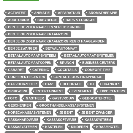
ACTIVITEIT
ANIMATIE
APPARATUUR
AROMATHERAPIE
AUDITORIUM
BABYBEDJE
BARS & LOUNGES
BEN JE OP ZOEK NAAR EEN VERLOSKUNDIGE
BEN JE OP ZOEK NAAR KRAAMZORG
BEN JE OP ZOEK NAAR KRAAMZORG REGIO HAAGLANDEN
BEN JE ZWANGER
BETAALAUTOMAAT
BETAALAUTOMAAT-SYSTEEM
BETAALAUTOMAAT-SYSTEMEN
BETAALAUTOMAATKOPEN
BRUNCH
BUSINESS CENTERS
CABARET
CATERING
COCKTAILS
COMFORT TIME
CONFERENTIECENTRA
CONTACTLOOS-PINAPPARAAT
DAGVOORZITTER
DANS
DECORATIE
DJ
DRANKJES
DRUKWERK
ENTERTAINMENT
EVENEMENT
EXPO CENTERS
FOTO
GASTHEER
GASTVROUW
GEBOORTEHOTEL
GESCHENKEN
GROOTHANDELKASSASYSTEMEN
HORECAKASSASYSTEMEN
JE BENT
JE BENT ZWANGER
KASSAHARDWARE
KASSASOFTWARE
KASSASYSTEEM
KASSASYSTEMEN
KASTELEN
KINDEREN
KRAAMHOTEL