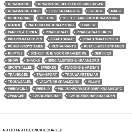
KRAAMZORG
KRAAMZORG REGELEN EN AANVRAGEN
KRAAMZORG THUIS
LIEVE KRAAMZORG
LOCATIE
MAGIE
MEDITERRANE
MEETING
MELD JE AAN VOOR KRAAMZORG
MUZIEK
NATUURLIJKE KRAAMZORG
ORKEST
PARKEN & TUINEN
PINAPPARAAT
PINAPPARAATHUREN
PINAPPARAATKOPEN
PINAUTOMAAT
PINAUTOMAATKOPEN
POSKASSASYSTEMEN
RESTAURANTS
RETAILKASSASYSTEMEN
RUIMTES
SCHRIJF JE IN VOOR KRAAMZORG
SERVICES
SHOW
SNACKS
SPECIALISTISCHE KRAAMZORG
SPORTHALLEN
SPREKER
STADIONS & ARENA'S
TRAININGEN
TRANSPORT
TROUWAMBTENAAR
TROUWZALEN
VACATURE KRAAMZORG
VILLA'S
WEBPAGINA
WERELD
WIL JE INFORMATIE OVER KRAAMZORG
ZWANGER
ZWANGERSCHAP
ZWANGERSCHAPSMAANDEN
NUTTO FRUTTO
,
UNCATEGORIZED