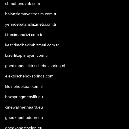
cbmuhendislik.com
balanslamavetitresim.com.tr
yerindebalanshizmeti.com.tr
titresimanalizi.com.tr
kestirimcibakimhizmeti.com.tr
lazerlikaplinayari.com.tr
goedkopeelektrischeboxspring.nl
elektrischeboxsprings.com
kleinehoekbanken.nl
boxspringmettvlift.eu
cinewallmethaard.eu
goedkopebedden.eu
goedkopestoelen.eu