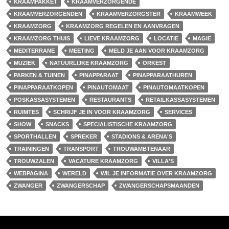
KRAAMPAKKET
KRAAMVERZORGENDE
KRAAMVERZORGENDEN
KRAAMVERZORGSTER
KRAAMWEEK
KRAAMZORG
KRAAMZORG REGELEN EN AANVRAGEN
KRAAMZORG THUIS
LIEVE KRAAMZORG
LOCATIE
MAGIE
MEDITERRANE
MEETING
MELD JE AAN VOOR KRAAMZORG
MUZIEK
NATUURLIJKE KRAAMZORG
ORKEST
PARKEN & TUINEN
PINAPPARAAT
PINAPPARAATHUREN
PINAPPARAATKOPEN
PINAUTOMAAT
PINAUTOMAATKOPEN
POSKASSASYSTEMEN
RESTAURANTS
RETAILKASSASYSTEMEN
RUIMTES
SCHRIJF JE IN VOOR KRAAMZORG
SERVICES
SHOW
SNACKS
SPECIALISTISCHE KRAAMZORG
SPORTHALLEN
SPREKER
STADIONS & ARENA'S
TRAININGEN
TRANSPORT
TROUWAMBTENAAR
TROUWZALEN
VACATURE KRAAMZORG
VILLA'S
WEBPAGINA
WERELD
WIL JE INFORMATIE OVER KRAAMZORG
ZWANGER
ZWANGERSCHAP
ZWANGERSCHAPSMAANDEN