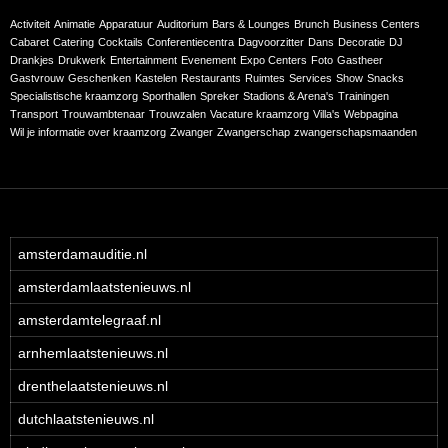
Activiteit
Animatie
Apparatuur
Auditorium
Bars & Lounges
Brunch
Business Centers
Cabaret
Catering
Cocktails
Conferentiecentra
Dagvoorzitter
Dans
Decoratie
DJ
Drankjes
Drukwerk
Entertainment
Evenement
Expo Centers
Foto
Gastheer
Gastvrouw
Geschenken
Kastelen
Restaurants
Ruimtes
Services
Show
Snacks
Specialistische kraamzorg
Sporthallen
Spreker
Stadions & Arena's
Trainingen
Transport
Trouwambtenaar
Trouwzalen
Vacature kraamzorg
Villa's
Webpagina
Wil je informatie over kraamzorg
Zwanger
Zwangerschap
zwangerschapsmaanden
amsterdamauditie.nl
amsterdamlaatstenieuws.nl
amsterdamtelegraaf.nl
arnhemlaatstenieuws.nl
drenthelaatstenieuws.nl
dutchlaatstenieuws.nl