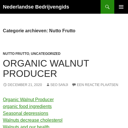
Ga
Zoeken
Nederlandse Bedrijvengids
naar
PRIMAI
de
MENU
inhoud
Categorie archieven: Nutto Frutto
NUTTO FRUTTO
,
UNCATEGORIZED
ORGANIC WALNUT
PRODUCER
DECEMBER 21, 2020
SEO SANJI
EEN REACTIE PLAATSEN
Organic Walnut Producer
organic food ingredients
Seasonal depressions
Walnuts decrease cholesterol
Walnuts and our health