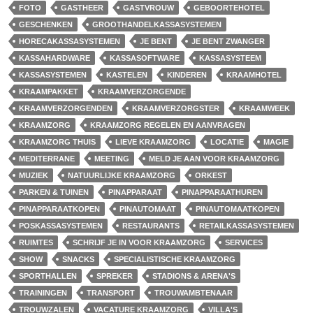
FOTO
GASTHEER
GASTVROUW
GEBOORTEHOTEL
GESCHENKEN
GROOTHANDELKASSASYSTEMEN
HORECAKASSASYSTEMEN
JE BENT
JE BENT ZWANGER
KASSAHARDWARE
KASSASOFTWARE
KASSASYSTEEM
KASSASYSTEMEN
KASTELEN
KINDEREN
KRAAMHOTEL
KRAAMPAKKET
KRAAMVERZORGENDE
KRAAMVERZORGENDEN
KRAAMVERZORGSTER
KRAAMWEEK
KRAAMZORG
KRAAMZORG REGELEN EN AANVRAGEN
KRAAMZORG THUIS
LIEVE KRAAMZORG
LOCATIE
MAGIE
MEDITERRANE
MEETING
MELD JE AAN VOOR KRAAMZORG
MUZIEK
NATUURLIJKE KRAAMZORG
ORKEST
PARKEN & TUINEN
PINAPPARAAT
PINAPPARAATHUREN
PINAPPARAATKOPEN
PINAUTOMAAT
PINAUTOMAATKOPEN
POSKASSASYSTEMEN
RESTAURANTS
RETAILKASSASYSTEMEN
RUIMTES
SCHRIJF JE IN VOOR KRAAMZORG
SERVICES
SHOW
SNACKS
SPECIALISTISCHE KRAAMZORG
SPORTHALLEN
SPREKER
STADIONS & ARENA'S
TRAININGEN
TRANSPORT
TROUWAMBTENAAR
TROUWZALEN
VACATURE KRAAMZORG
VILLA'S