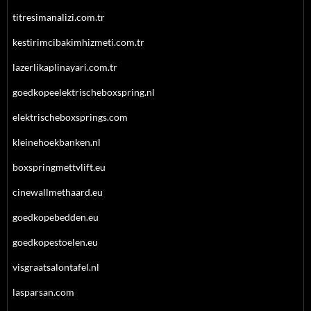
titresimanalizi.com.tr
kestirimcibakimhizmeti.com.tr
lazerlikaplinayari.com.tr
goedkopeelektrischeboxspring.nl
elektrischeboxsprings.com
kleinehoekbanken.nl
boxspringmettvlift.eu
cinewallmethaard.eu
goedkopebedden.eu
goedkopestoelen.eu
visgraatsalontafel.nl
lasparsan.com