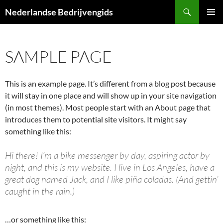
Ga
Zoeken
Nederlandse Bedrijvengids
naar
PRIMAI
de
MENU
inhoud
SAMPLE PAGE
This is an example page. It’s different from a blog post because
it will stay in one place and will show up in your site navigation
(in most themes). Most people start with an About page that
introduces them to potential site visitors. It might say
something like this:
Hi there! I’m a bike messenger by day, aspiring actor by
night, and this is my website. I live in Los Angeles, have a
great dog named Jack, and I like piña coladas. (And gettin’
caught in the rain.)
…or something like this: