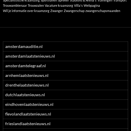
Specialistische kraamzorg
Sporthallen
Spreker
Stadions & Arena's
Trainingen
Transport
Trouwambtenaar
Trouwzalen
Vacature kraamzorg
Villa's
Webpagina
Wil je informatie over kraamzorg
Zwanger
Zwangerschap
zwangerschapsmaanden
amsterdamauditie.nl
amsterdamlaatstenieuws.nl
amsterdamtelegraaf.nl
arnhemlaatstenieuws.nl
drenthelaatstenieuws.nl
dutchlaatstenieuws.nl
eindhovenlaatstenieuws.nl
flevolandlaatstenieuws.nl
frieslandlaatstenieuws.nl