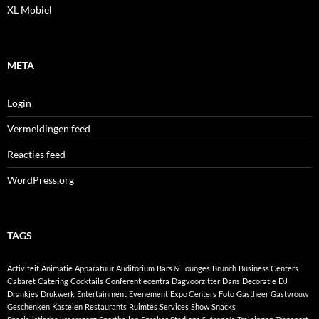
XL Mobiel
META
Login
Vermeldingen feed
Reacties feed
WordPress.org
TAGS
Activiteit
Animatie
Apparatuur
Auditorium
Bars & Lounges
Brunch
Business Centers
Cabaret
Catering
Cocktails
Conferentiecentra
Dagvoorzitter
Dans
Decoratie
DJ
Drankjes
Drukwerk
Entertainment
Evenement
Expo Centers
Foto
Gastheer
Gastvrouw
Geschenken
Kastelen
Restaurants
Ruimtes
Services
Show
Snacks