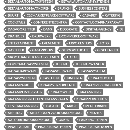
BETAALAUTOMAAT-SYSTEEM
BETAALAUTOMAAT-SYSTEMEN
BETAALAUTOMAATKOPEN
BRUNCH
BUSINESS CENTERS
BUURT
C2CMARKETPLACE-SOFTWARE
CABARET
CATERING
COCKTAILS
CONFERENTIECENTRA
CONTACTLOOS-PINAPPARAAT
DAGVOORZITTER
DANS
DECORATIE
DIGITAL-AGENCY
DJ
DRANKJES
DRUKWERK
E-COMMERCE-SOFTWARE
ENTERTAINMENT
EVENEMENT
EXPO CENTERS
FOTO
GASTHEER
GASTVROUW
GEBOORTEHOTEL
GESCHENKEN
GROOTHANDELKASSASYSTEMEN
HALAL
HORECAKASSASYSTEMEN
JE BENT
JE BENT ZWANGER
KASSAHARDWARE
KASSASOFTWARE
KASSASYSTEEM
KASSASYSTEMEN
KASTELEN
KINDEREN
KRAAMHOTEL
KRAAMPAKKET
KRAAMVERZORGENDE
KRAAMVERZORGENDEN
KRAAMVERZORGSTER
KRAAMWEEK
KRAAMZORG
KRAAMZORG REGELEN EN AANVRAGEN
KRAAMZORG THUIS
LIEVE KRAAMZORG
LOCATIE
MAGIE
MEDITERRANE
MEETING
MELD JE AAN VOOR KRAAMZORG
MUZIEK
NATUURLIJKE KRAAMZORG
ORKEST
PARKEN & TUINEN
PINAPPARAAT
PINAPPARAATHUREN
PINAPPARAATKOPEN