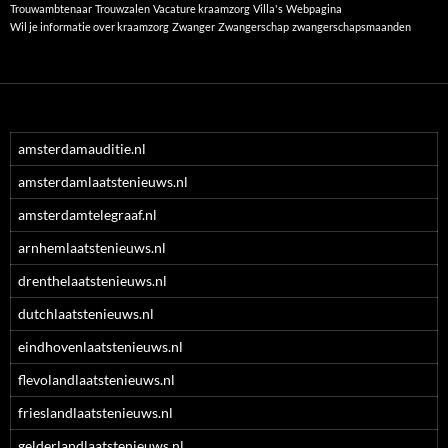
Trouwambtenaar
Trouwzalen
Vacature kraamzorg
Villa's
Webpagina
Wil je informatie over kraamzorg
Zwanger
Zwangerschap
zwangerschapsmaanden
amsterdamauditie.nl
amsterdamlaatstenieuws.nl
amsterdamtelegraaf.nl
arnhemlaatstenieuws.nl
drenthelaatstenieuws.nl
dutchlaatstenieuws.nl
eindhovenlaatstenieuws.nl
flevolandlaatstenieuws.nl
frieslandlaatstenieuws.nl
gelderlandlaatstenieuws.nl