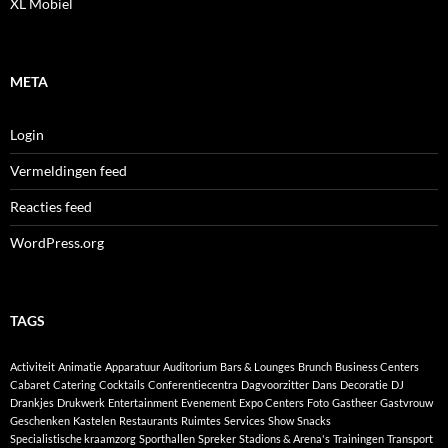
XL Mobiel
META
Login
Vermeldingen feed
Reacties feed
WordPress.org
TAGS
Activiteit
Animatie
Apparatuur
Auditorium
Bars & Lounges
Brunch
Business Centers
Cabaret
Catering
Cocktails
Conferentiecentra
Dagvoorzitter
Dans
Decoratie
DJ
Drankjes
Drukwerk
Entertainment
Evenement
Expo Centers
Foto
Gastheer
Gastvrouw
Geschenken
Kastelen
Restaurants
Ruimtes
Services
Show
Snacks
Specialistische kraamzorg
Sporthallen
Spreker
Stadions & Arena's
Trainingen
Transport