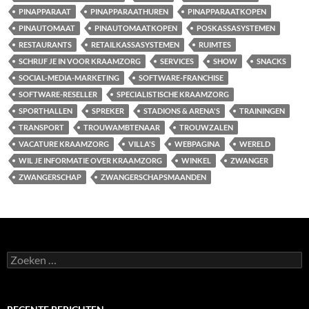
PINAPPARAAT
PINAPPARAATHUREN
PINAPPARAATKOPEN
PINAUTOMAAT
PINAUTOMAATKOPEN
POSKASSASYSTEMEN
RESTAURANTS
RETAILKASSASYSTEMEN
RUIMTES
SCHRIJF JE IN VOOR KRAAMZORG
SERVICES
SHOW
SNACKS
SOCIAL-MEDIA-MARKETING
SOFTWARE-FRANCHISE
SOFTWARE-RESELLER
SPECIALISTISCHE KRAAMZORG
SPORTHALLEN
SPREKER
STADIONS & ARENA'S
TRAININGEN
TRANSPORT
TROUWAMBTENAAR
TROUWZALEN
VACATURE KRAAMZORG
VILLA'S
WEBPAGINA
WERELD
WIL JE INFORMATIE OVER KRAAMZORG
WINKEL
ZWANGER
ZWANGERSCHAP
ZWANGERSCHAPSMAANDEN
Zoeken
naar: