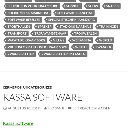
SCHRIJF JE IN VOOR KRAAMZORG
SERVICES
SHOW
SNACKS
SOCIAL-MEDIA-MARKETING
SOFTWARE-FRANCHISE
SOFTWARE-RESELLER
SPECIALISTISCHE KRAAMZORG
SPORTHALLEN
SPREKER
STADIONS & ARENA'S
TRAININGEN
TRANSPORT
TROUWAMBTENAAR
TROUWZALEN
VACATURE KRAAMZORG
VILLA'S
WEBPAGINA
WERELD
WIL JE INFORMATIE OVER KRAAMZORG
WINKEL
ZWANGER
ZWANGERSCHAP
ZWANGERSCHAPSMAANDEN
CERMEPOS
,
UNCATEGORIZED
KASSA SOFTWARE
AUGUSTUS 10, 2019
SEO SANJI
EEN REACTIE PLAATSEN
Kassa Software