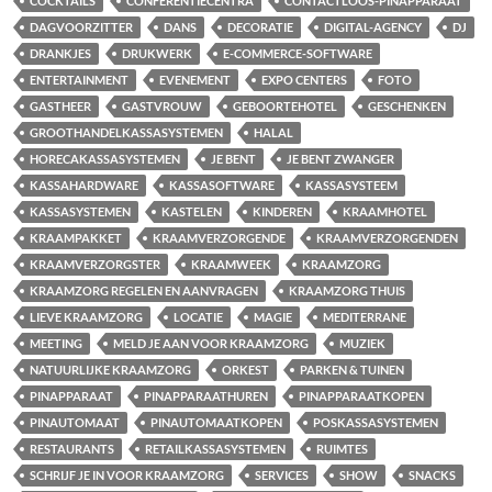
COCKTAILS
CONFERENTIECENTRA
CONTACTLOOS-PINAPPARAAT
DAGVOORZITTER
DANS
DECORATIE
DIGITAL-AGENCY
DJ
DRANKJES
DRUKWERK
E-COMMERCE-SOFTWARE
ENTERTAINMENT
EVENEMENT
EXPO CENTERS
FOTO
GASTHEER
GASTVROUW
GEBOORTEHOTEL
GESCHENKEN
GROOTHANDELKASSASYSTEMEN
HALAL
HORECAKASSASYSTEMEN
JE BENT
JE BENT ZWANGER
KASSAHARDWARE
KASSASOFTWARE
KASSASYSTEEM
KASSASYSTEMEN
KASTELEN
KINDEREN
KRAAMHOTEL
KRAAMPAKKET
KRAAMVERZORGENDE
KRAAMVERZORGENDEN
KRAAMVERZORGSTER
KRAAMWEEK
KRAAMZORG
KRAAMZORG REGELEN EN AANVRAGEN
KRAAMZORG THUIS
LIEVE KRAAMZORG
LOCATIE
MAGIE
MEDITERRANE
MEETING
MELD JE AAN VOOR KRAAMZORG
MUZIEK
NATUURLIJKE KRAAMZORG
ORKEST
PARKEN & TUINEN
PINAPPARAAT
PINAPPARAATHUREN
PINAPPARAATKOPEN
PINAUTOMAAT
PINAUTOMAATKOPEN
POSKASSASYSTEMEN
RESTAURANTS
RETAILKASSASYSTEMEN
RUIMTES
SCHRIJF JE IN VOOR KRAAMZORG
SERVICES
SHOW
SNACKS