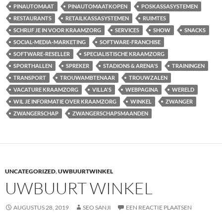
PINAUTOMAAT
PINAUTOMAATKOPEN
POSKASSASYSTEMEN
RESTAURANTS
RETAILKASSASYSTEMEN
RUIMTES
SCHRIJF JE IN VOOR KRAAMZORG
SERVICES
SHOW
SNACKS
SOCIAL-MEDIA-MARKETING
SOFTWARE-FRANCHISE
SOFTWARE-RESELLER
SPECIALISTISCHE KRAAMZORG
SPORTHALLEN
SPREKER
STADIONS & ARENA'S
TRAININGEN
TRANSPORT
TROUWAMBTENAAR
TROUWZALEN
VACATURE KRAAMZORG
VILLA'S
WEBPAGINA
WERELD
WIL JE INFORMATIE OVER KRAAMZORG
WINKEL
ZWANGER
ZWANGERSCHAP
ZWANGERSCHAPSMAANDEN
UNCATEGORIZED
,
UWBUURTWINKEL
UWBUURT WINKEL
AUGUSTUS 28, 2019
SEO SANJI
EEN REACTIE PLAATSEN