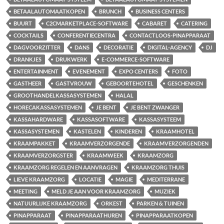
BETAALAUTOMAATKOPEN
BRUNCH
BUSINESS CENTERS
BUURT
C2CMARKETPLACE-SOFTWARE
CABARET
CATERING
COCKTAILS
CONFERENTIECENTRA
CONTACTLOOS-PINAPPARAAT
DAGVOORZITTER
DANS
DECORATIE
DIGITAL-AGENCY
DJ
DRANKJES
DRUKWERK
E-COMMERCE-SOFTWARE
ENTERTAINMENT
EVENEMENT
EXPO CENTERS
FOTO
GASTHEER
GASTVROUW
GEBOORTEHOTEL
GESCHENKEN
GROOTHANDELKASSASYSTEMEN
HALAL
HORECAKASSASYSTEMEN
JE BENT
JE BENT ZWANGER
KASSAHARDWARE
KASSASOFTWARE
KASSASYSTEEM
KASSASYSTEMEN
KASTELEN
KINDEREN
KRAAMHOTEL
KRAAMPAKKET
KRAAMVERZORGENDE
KRAAMVERZORGENDEN
KRAAMVERZORGSTER
KRAAMWEEK
KRAAMZORG
KRAAMZORG REGELEN EN AANVRAGEN
KRAAMZORG THUIS
LIEVE KRAAMZORG
LOCATIE
MAGIE
MEDITERRANE
MEETING
MELD JE AAN VOOR KRAAMZORG
MUZIEK
NATUURLIJKE KRAAMZORG
ORKEST
PARKEN & TUINEN
PINAPPARAAT
PINAPPARAATHUREN
PINAPPARAATKOPEN