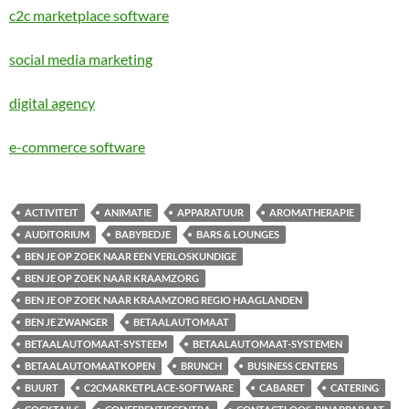
c2c marketplace software
social media marketing
digital agency
e-commerce software
ACTIVITEIT
ANIMATIE
APPARATUUR
AROMATHERAPIE
AUDITORIUM
BABYBEDJE
BARS & LOUNGES
BEN JE OP ZOEK NAAR EEN VERLOSKUNDIGE
BEN JE OP ZOEK NAAR KRAAMZORG
BEN JE OP ZOEK NAAR KRAAMZORG REGIO HAAGLANDEN
BEN JE ZWANGER
BETAALAUTOMAAT
BETAALAUTOMAAT-SYSTEEM
BETAALAUTOMAAT-SYSTEMEN
BETAALAUTOMAATKOPEN
BRUNCH
BUSINESS CENTERS
BUURT
C2CMARKETPLACE-SOFTWARE
CABARET
CATERING