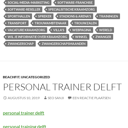
SOCIAL-MEDIA-MARKETING
SOFTWARE-FRANCHISE
SOFTWARE-RESELLER
SPECIALISTISCHE KRAAMZORG
SPORTHALLEN
SPREKER
STADIONS & ARENA'S
TRAININGEN
TRANSPORT
TROUWAMBTENAAR
TROUWZALEN
VACATURE KRAAMZORG
VILLA'S
WEBPAGINA
WERELD
WIL JE INFORMATIE OVER KRAAMZORG
WINKEL
ZWANGER
ZWANGERSCHAP
ZWANGERSCHAPSMAANDEN
BEACHFIT
,
UNCATEGORIZED
PERSONAL TRAINER DELFT
AUGUSTUS 10, 2019
SEO SANJI
EEN REACTIE PLAATSEN
personal trainer delft
personal training delft