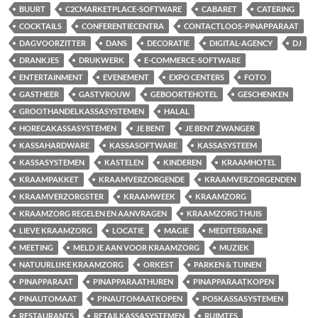
BUURT
C2CMARKETPLACE-SOFTWARE
CABARET
CATERING
COCKTAILS
CONFERENTIECENTRA
CONTACTLOOS-PINAPPARAAT
DAGVOORZITTER
DANS
DECORATIE
DIGITAL-AGENCY
DJ
DRANKJES
DRUKWERK
E-COMMERCE-SOFTWARE
ENTERTAINMENT
EVENEMENT
EXPO CENTERS
FOTO
GASTHEER
GASTVROUW
GEBOORTEHOTEL
GESCHENKEN
GROOTHANDELKASSASYSTEMEN
HALAL
HORECAKASSASYSTEMEN
JE BENT
JE BENT ZWANGER
KASSAHARDWARE
KASSASOFTWARE
KASSASYSTEEM
KASSASYSTEMEN
KASTELEN
KINDEREN
KRAAMHOTEL
KRAAMPAKKET
KRAAMVERZORGENDE
KRAAMVERZORGENDEN
KRAAMVERZORGSTER
KRAAMWEEK
KRAAMZORG
KRAAMZORG REGELEN EN AANVRAGEN
KRAAMZORG THUIS
LIEVE KRAAMZORG
LOCATIE
MAGIE
MEDITERRANE
MEETING
MELD JE AAN VOOR KRAAMZORG
MUZIEK
NATUURLIJKE KRAAMZORG
ORKEST
PARKEN & TUINEN
PINAPPARAAT
PINAPPARAATHUREN
PINAPPARAATKOPEN
PINAUTOMAAT
PINAUTOMAATKOPEN
POSKASSASYSTEMEN
RESTAURANTS
RETAILKASSASYSTEMEN
RUIMTES