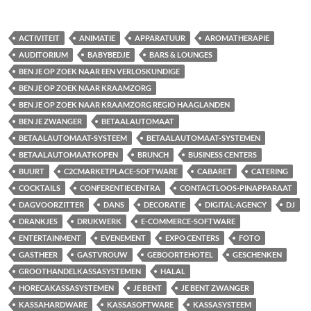
ACTIVITEIT
ANIMATIE
APPARATUUR
AROMATHERAPIE
AUDITORIUM
BABYBEDJE
BARS & LOUNGES
BEN JE OP ZOEK NAAR EEN VERLOSKUNDIGE
BEN JE OP ZOEK NAAR KRAAMZORG
BEN JE OP ZOEK NAAR KRAAMZORG REGIO HAAGLANDEN
BEN JE ZWANGER
BETAALAUTOMAAT
BETAALAUTOMAAT-SYSTEEM
BETAALAUTOMAAT-SYSTEMEN
BETAALAUTOMAATKOPEN
BRUNCH
BUSINESS CENTERS
BUURT
C2CMARKETPLACE-SOFTWARE
CABARET
CATERING
COCKTAILS
CONFERENTIECENTRA
CONTACTLOOS-PINAPPARAAT
DAGVOORZITTER
DANS
DECORATIE
DIGITAL-AGENCY
DJ
DRANKJES
DRUKWERK
E-COMMERCE-SOFTWARE
ENTERTAINMENT
EVENEMENT
EXPO CENTERS
FOTO
GASTHEER
GASTVROUW
GEBOORTEHOTEL
GESCHENKEN
GROOTHANDELKASSASYSTEMEN
HALAL
HORECAKASSASYSTEMEN
JE BENT
JE BENT ZWANGER
KASSAHARDWARE
KASSASOFTWARE
KASSASYSTEEM