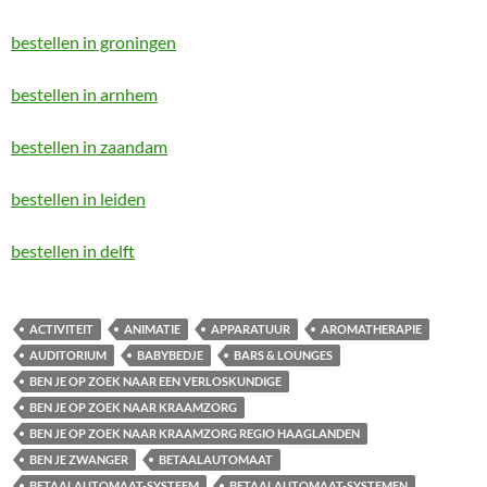
bestellen in groningen
bestellen in arnhem
bestellen in zaandam
bestellen in leiden
bestellen in delft
ACTIVITEIT
ANIMATIE
APPARATUUR
AROMATHERAPIE
AUDITORIUM
BABYBEDJE
BARS & LOUNGES
BEN JE OP ZOEK NAAR EEN VERLOSKUNDIGE
BEN JE OP ZOEK NAAR KRAAMZORG
BEN JE OP ZOEK NAAR KRAAMZORG REGIO HAAGLANDEN
BEN JE ZWANGER
BETAALAUTOMAAT
BETAALAUTOMAAT-SYSTEEM
BETAALAUTOMAAT-SYSTEMEN