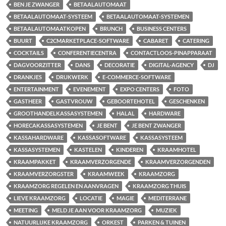
BEN JE ZWANGER
BETAALAUTOMAAT
BETAALAUTOMAAT-SYSTEEM
BETAALAUTOMAAT-SYSTEMEN
BETAALAUTOMAATKOPEN
BRUNCH
BUSINESS CENTERS
BUURT
C2CMARKETPLACE-SOFTWARE
CABARET
CATERING
COCKTAILS
CONFERENTIECENTRA
CONTACTLOOS-PINAPPARAAT
DAGVOORZITTER
DANS
DECORATIE
DIGITAL-AGENCY
DJ
DRANKJES
DRUKWERK
E-COMMERCE-SOFTWARE
ENTERTAINMENT
EVENEMENT
EXPO CENTERS
FOTO
GASTHEER
GASTVROUW
GEBOORTEHOTEL
GESCHENKEN
GROOTHANDELKASSASYSTEMEN
HALAL
HARDWARE
HORECAKASSASYSTEMEN
JE BENT
JE BENT ZWANGER
KASSAHARDWARE
KASSASOFTWARE
KASSASYSTEEM
KASSASYSTEMEN
KASTELEN
KINDEREN
KRAAMHOTEL
KRAAMPAKKET
KRAAMVERZORGENDE
KRAAMVERZORGENDEN
KRAAMVERZORGSTER
KRAAMWEEK
KRAAMZORG
KRAAMZORG REGELEN EN AANVRAGEN
KRAAMZORG THUIS
LIEVE KRAAMZORG
LOCATIE
MAGIE
MEDITERRANE
MEETING
MELD JE AAN VOOR KRAAMZORG
MUZIEK
NATUURLIJKE KRAAMZORG
ORKEST
PARKEN & TUINEN