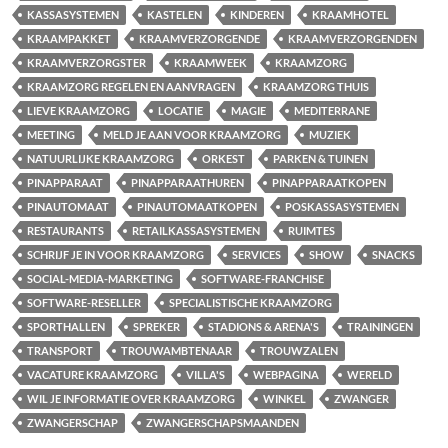
KASSASYSTEMEN
KASTELEN
KINDEREN
KRAAMHOTEL
KRAAMPAKKET
KRAAMVERZORGENDE
KRAAMVERZORGENDEN
KRAAMVERZORGSTER
KRAAMWEEK
KRAAMZORG
KRAAMZORG REGELEN EN AANVRAGEN
KRAAMZORG THUIS
LIEVE KRAAMZORG
LOCATIE
MAGIE
MEDITERRANE
MEETING
MELD JE AAN VOOR KRAAMZORG
MUZIEK
NATUURLIJKE KRAAMZORG
ORKEST
PARKEN & TUINEN
PINAPPARAAT
PINAPPARAATHUREN
PINAPPARAATKOPEN
PINAUTOMAAT
PINAUTOMAATKOPEN
POSKASSASYSTEMEN
RESTAURANTS
RETAILKASSASYSTEMEN
RUIMTES
SCHRIJF JE IN VOOR KRAAMZORG
SERVICES
SHOW
SNACKS
SOCIAL-MEDIA-MARKETING
SOFTWARE-FRANCHISE
SOFTWARE-RESELLER
SPECIALISTISCHE KRAAMZORG
SPORTHALLEN
SPREKER
STADIONS & ARENA'S
TRAININGEN
TRANSPORT
TROUWAMBTENAAR
TROUWZALEN
VACATURE KRAAMZORG
VILLA'S
WEBPAGINA
WERELD
WIL JE INFORMATIE OVER KRAAMZORG
WINKEL
ZWANGER
ZWANGERSCHAP
ZWANGERSCHAPSMAANDEN