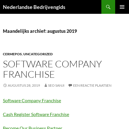
Ga
Zoeken
Nederlandse Bedrijvengids
naar
PRIMAI
de
MENU
inhoud
Maandelijks archief: augustus 2019
CERMEPOS
,
UNCATEGORIZED
SOFTWARE COMPANY
FRANCHISE
AUGUSTUS 28, 2019
SEO SANJI
EEN REACTIE PLAATSEN
Software Company Franchise
Cash Register Software Franchise
Become Our Business Partner