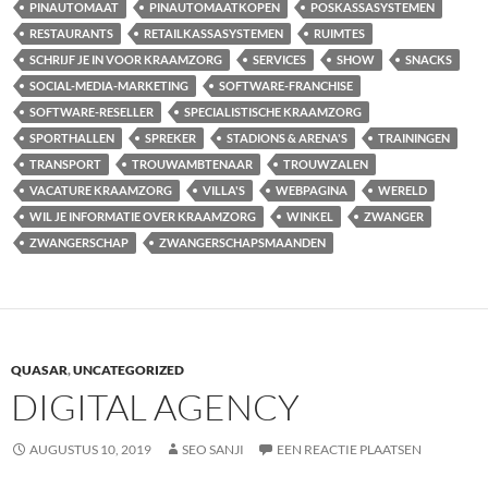
PINAUTOMAAT
PINAUTOMAATKOPEN
POSKASSASYSTEMEN
RESTAURANTS
RETAILKASSASYSTEMEN
RUIMTES
SCHRIJF JE IN VOOR KRAAMZORG
SERVICES
SHOW
SNACKS
SOCIAL-MEDIA-MARKETING
SOFTWARE-FRANCHISE
SOFTWARE-RESELLER
SPECIALISTISCHE KRAAMZORG
SPORTHALLEN
SPREKER
STADIONS & ARENA'S
TRAININGEN
TRANSPORT
TROUWAMBTENAAR
TROUWZALEN
VACATURE KRAAMZORG
VILLA'S
WEBPAGINA
WERELD
WIL JE INFORMATIE OVER KRAAMZORG
WINKEL
ZWANGER
ZWANGERSCHAP
ZWANGERSCHAPSMAANDEN
QUASAR
,
UNCATEGORIZED
DIGITAL AGENCY
AUGUSTUS 10, 2019
SEO SANJI
EEN REACTIE PLAATSEN