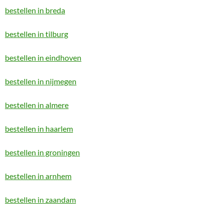
bestellen in breda
bestellen in tilburg
bestellen in eindhoven
bestellen in nijmegen
bestellen in almere
bestellen in haarlem
bestellen in groningen
bestellen in arnhem
bestellen in zaandam