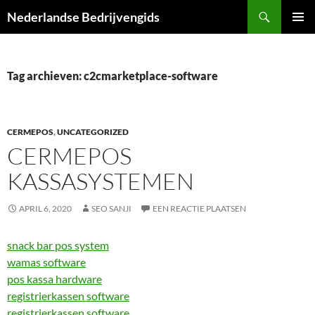
Ga
Zoeken
Nederlandse Bedrijvengids
naar
PRIMAI
de
MENU
inhoud
Tag archieven: c2cmarketplace-software
CERMEPOS
,
UNCATEGORIZED
CERMEPOS
KASSASYSTEMEN
APRIL 6, 2020
SEO SANJI
EEN REACTIE PLAATSEN
snack bar pos system
wamas software
pos kassa hardware
registrierkassen software
registrierkassen software