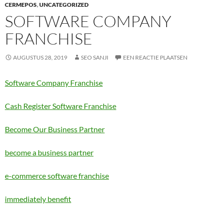
CERMEPOS
,
UNCATEGORIZED
SOFTWARE COMPANY
FRANCHISE
AUGUSTUS 28, 2019
SEO SANJI
EEN REACTIE PLAATSEN
Software Company Franchise
Cash Register Software Franchise
Become Our Business Partner
become a business partner
e-commerce software franchise
immediately benefit