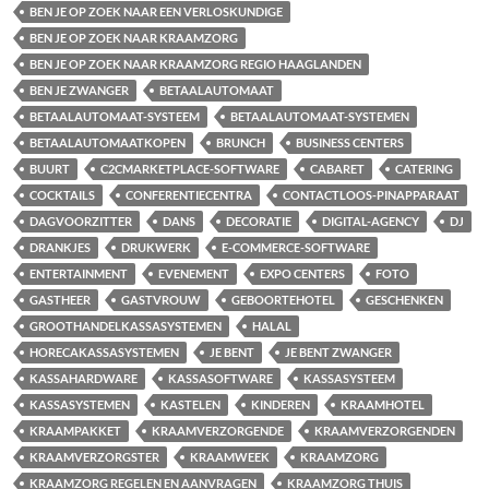
BEN JE OP ZOEK NAAR EEN VERLOSKUNDIGE
BEN JE OP ZOEK NAAR KRAAMZORG
BEN JE OP ZOEK NAAR KRAAMZORG REGIO HAAGLANDEN
BEN JE ZWANGER
BETAALAUTOMAAT
BETAALAUTOMAAT-SYSTEEM
BETAALAUTOMAAT-SYSTEMEN
BETAALAUTOMAATKOPEN
BRUNCH
BUSINESS CENTERS
BUURT
C2CMARKETPLACE-SOFTWARE
CABARET
CATERING
COCKTAILS
CONFERENTIECENTRA
CONTACTLOOS-PINAPPARAAT
DAGVOORZITTER
DANS
DECORATIE
DIGITAL-AGENCY
DJ
DRANKJES
DRUKWERK
E-COMMERCE-SOFTWARE
ENTERTAINMENT
EVENEMENT
EXPO CENTERS
FOTO
GASTHEER
GASTVROUW
GEBOORTEHOTEL
GESCHENKEN
GROOTHANDELKASSASYSTEMEN
HALAL
HORECAKASSASYSTEMEN
JE BENT
JE BENT ZWANGER
KASSAHARDWARE
KASSASOFTWARE
KASSASYSTEEM
KASSASYSTEMEN
KASTELEN
KINDEREN
KRAAMHOTEL
KRAAMPAKKET
KRAAMVERZORGENDE
KRAAMVERZORGENDEN
KRAAMVERZORGSTER
KRAAMWEEK
KRAAMZORG
KRAAMZORG REGELEN EN AANVRAGEN
KRAAMZORG THUIS