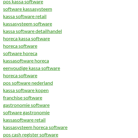
pos kassa software
software kassasysteem
kassa software retail
kassasysteem software
kassa software detailhandel
horeca kassa software
horeca software
software horeca
kassasoftware horeca
eenvoudige kassa software
horeca software
pos software nederland
kassa software kopen
franchise software
gastronomie software
software gastronomie
kassasoftware retail
kassasysteem horeca software
pos cash register software