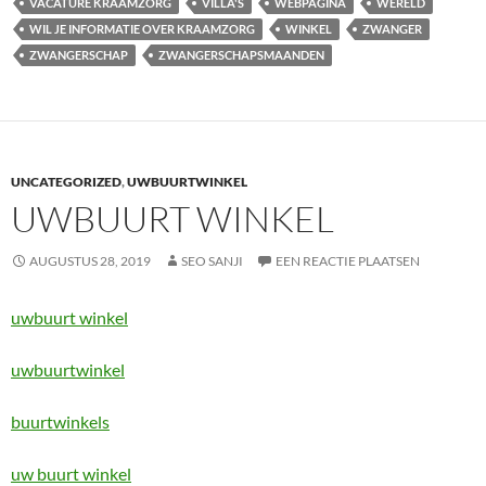
VACATURE KRAAMZORG
VILLA'S
WEBPAGINA
WERELD
WIL JE INFORMATIE OVER KRAAMZORG
WINKEL
ZWANGER
ZWANGERSCHAP
ZWANGERSCHAPSMAANDEN
UNCATEGORIZED
,
UWBUURTWINKEL
UWBUURT WINKEL
AUGUSTUS 28, 2019
SEO SANJI
EEN REACTIE PLAATSEN
uwbuurt winkel
uwbuurtwinkel
buurtwinkels
uw buurt winkel