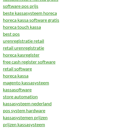
software pos prijs
beste kassasysteem horeca
horeca kassa software gratis
horeca touch kassa
best pos
urenregistratie retail
retail urenregistratie
horeca kasregister
free cash register software
retail software
horeca kassa
magento kassasysteem
kassasoftware
store automation
kassasysteem nederland
pos system hardware
kassasystemen prijzen
prijzen kassasysteem