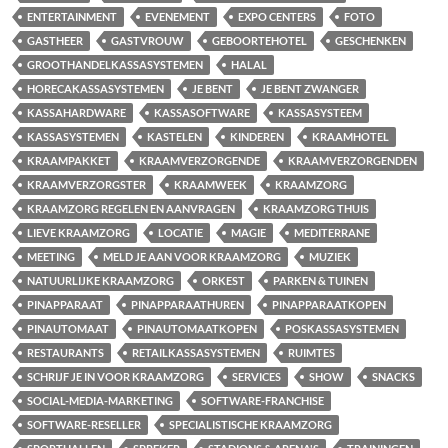
ENTERTAINMENT
EVENEMENT
EXPO CENTERS
FOTO
GASTHEER
GASTVROUW
GEBOORTEHOTEL
GESCHENKEN
GROOTHANDELKASSASYSTEMEN
HALAL
HORECAKASSASYSTEMEN
JE BENT
JE BENT ZWANGER
KASSAHARDWARE
KASSASOFTWARE
KASSASYSTEEM
KASSASYSTEMEN
KASTELEN
KINDEREN
KRAAMHOTEL
KRAAMPAKKET
KRAAMVERZORGENDE
KRAAMVERZORGENDEN
KRAAMVERZORGSTER
KRAAMWEEK
KRAAMZORG
KRAAMZORG REGELEN EN AANVRAGEN
KRAAMZORG THUIS
LIEVE KRAAMZORG
LOCATIE
MAGIE
MEDITERRANE
MEETING
MELD JE AAN VOOR KRAAMZORG
MUZIEK
NATUURLIJKE KRAAMZORG
ORKEST
PARKEN & TUINEN
PINAPPARAAT
PINAPPARAATHUREN
PINAPPARAATKOPEN
PINAUTOMAAT
PINAUTOMAATKOPEN
POSKASSASYSTEMEN
RESTAURANTS
RETAILKASSASYSTEMEN
RUIMTES
SCHRIJF JE IN VOOR KRAAMZORG
SERVICES
SHOW
SNACKS
SOCIAL-MEDIA-MARKETING
SOFTWARE-FRANCHISE
SOFTWARE-RESELLER
SPECIALISTISCHE KRAAMZORG