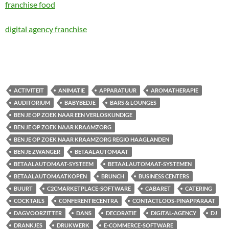
franchise food
digital agency franchise
ACTIVITEIT
ANIMATIE
APPARATUUR
AROMATHERAPIE
AUDITORIUM
BABYBEDJE
BARS & LOUNGES
BEN JE OP ZOEK NAAR EEN VERLOSKUNDIGE
BEN JE OP ZOEK NAAR KRAAMZORG
BEN JE OP ZOEK NAAR KRAAMZORG REGIO HAAGLANDEN
BEN JE ZWANGER
BETAALAUTOMAAT
BETAALAUTOMAAT-SYSTEEM
BETAALAUTOMAAT-SYSTEMEN
BETAALAUTOMAATKOPEN
BRUNCH
BUSINESS CENTERS
BUURT
C2CMARKETPLACE-SOFTWARE
CABARET
CATERING
COCKTAILS
CONFERENTIECENTRA
CONTACTLOOS-PINAPPARAAT
DAGVOORZITTER
DANS
DECORATIE
DIGITAL-AGENCY
DJ
DRANKJES
DRUKWERK
E-COMMERCE-SOFTWARE