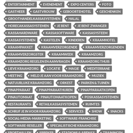
ENTERTAINMENT
EVENEMENT
EXPO CENTERS
FOTO
GASTHEER
GASTVROUW
GEBOORTEHOTEL
GESCHENKEN
GROOTHANDELKASSASYSTEMEN
HALAL
HORECAKASSASYSTEMEN
JE BENT
JE BENT ZWANGER
KASSAHARDWARE
KASSASOFTWARE
KASSASYSTEEM
KASSASYSTEMEN
KASTELEN
KINDEREN
KRAAMHOTEL
KRAAMPAKKET
KRAAMVERZORGENDE
KRAAMVERZORGENDEN
KRAAMVERZORGSTER
KRAAMWEEK
KRAAMZORG
KRAAMZORG REGELEN EN AANVRAGEN
KRAAMZORG THUIS
LIEVE KRAAMZORG
LOCATIE
MAGIE
MEDITERRANE
MEETING
MELD JE AAN VOOR KRAAMZORG
MUZIEK
NATUURLIJKE KRAAMZORG
ORKEST
PARKEN & TUINEN
PINAPPARAAT
PINAPPARAATHUREN
PINAPPARAATKOPEN
PINAUTOMAAT
PINAUTOMAATKOPEN
POSKASSASYSTEMEN
RESTAURANTS
RETAILKASSASYSTEMEN
RUIMTES
SCHRIJF JE IN VOOR KRAAMZORG
SERVICES
SHOW
SNACKS
SOCIAL-MEDIA-MARKETING
SOFTWARE-FRANCHISE
SOFTWARE-RESELLER
SPECIALISTISCHE KRAAMZORG
SPORTHALLEN
SPREKER
STADIONS & ARENA'S
TRAININGEN