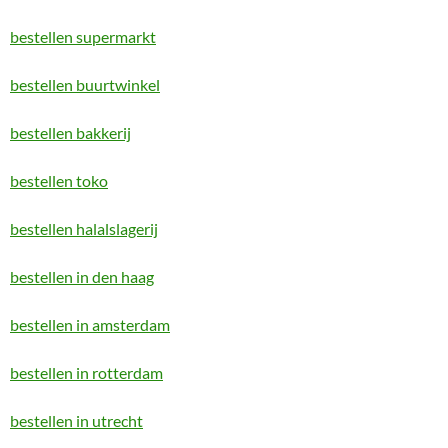
bestellen supermarkt
bestellen buurtwinkel
bestellen bakkerij
bestellen toko
bestellen halalslagerij
bestellen in den haag
bestellen in amsterdam
bestellen in rotterdam
bestellen in utrecht