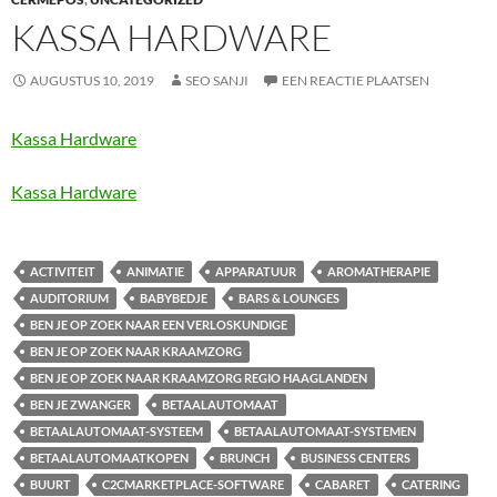
KASSA HARDWARE
AUGUSTUS 10, 2019
SEO SANJI
EEN REACTIE PLAATSEN
Kassa Hardware
Kassa Hardware
ACTIVITEIT
ANIMATIE
APPARATUUR
AROMATHERAPIE
AUDITORIUM
BABYBEDJE
BARS & LOUNGES
BEN JE OP ZOEK NAAR EEN VERLOSKUNDIGE
BEN JE OP ZOEK NAAR KRAAMZORG
BEN JE OP ZOEK NAAR KRAAMZORG REGIO HAAGLANDEN
BEN JE ZWANGER
BETAALAUTOMAAT
BETAALAUTOMAAT-SYSTEEM
BETAALAUTOMAAT-SYSTEMEN
BETAALAUTOMAATKOPEN
BRUNCH
BUSINESS CENTERS
BUURT
C2CMARKETPLACE-SOFTWARE
CABARET
CATERING