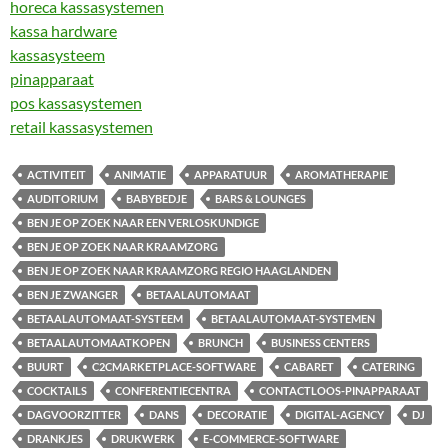
horeca kassasystemen
kassa hardware
kassasysteem
pinapparaat
pos kassasystemen
retail kassasystemen
ACTIVITEIT
ANIMATIE
APPARATUUR
AROMATHERAPIE
AUDITORIUM
BABYBEDJE
BARS & LOUNGES
BEN JE OP ZOEK NAAR EEN VERLOSKUNDIGE
BEN JE OP ZOEK NAAR KRAAMZORG
BEN JE OP ZOEK NAAR KRAAMZORG REGIO HAAGLANDEN
BEN JE ZWANGER
BETAALAUTOMAAT
BETAALAUTOMAAT-SYSTEEM
BETAALAUTOMAAT-SYSTEMEN
BETAALAUTOMAATKOPEN
BRUNCH
BUSINESS CENTERS
BUURT
C2CMARKETPLACE-SOFTWARE
CABARET
CATERING
COCKTAILS
CONFERENTIECENTRA
CONTACTLOOS-PINAPPARAAT
DAGVOORZITTER
DANS
DECORATIE
DIGITAL-AGENCY
DJ
DRANKJES
DRUKWERK
E-COMMERCE-SOFTWARE