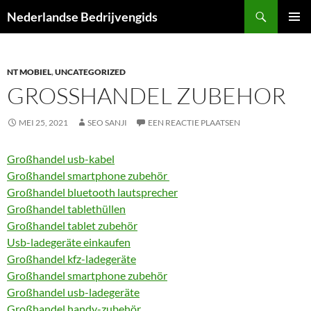
Ga
Zoeken
Nederlandse Bedrijvengids
naar
PRIMAI
de
MENU
inhoud
NT MOBIEL
,
UNCATEGORIZED
GROSSHANDEL ZUBEHOR
MEI 25, 2021
SEO SANJI
EEN REACTIE PLAATSEN
Großhandel usb-kabel
Großhandel smartphone zubehör
Großhandel bluetooth lautsprecher
Großhandel tablethüllen
Großhandel tablet zubehör
Usb-ladegeräte einkaufen
Großhandel kfz-ladegeräte
Großhandel smartphone zubehör
Großhandel usb-ladegeräte
Großhandel handy-zubehör