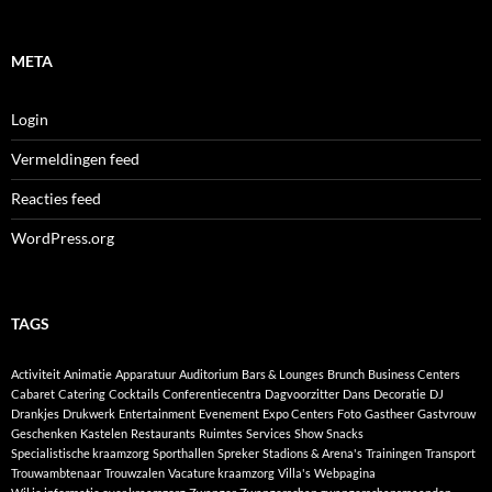
META
Login
Vermeldingen feed
Reacties feed
WordPress.org
TAGS
Activiteit
Animatie
Apparatuur
Auditorium
Bars & Lounges
Brunch
Business Centers
Cabaret
Catering
Cocktails
Conferentiecentra
Dagvoorzitter
Dans
Decoratie
DJ
Drankjes
Drukwerk
Entertainment
Evenement
Expo Centers
Foto
Gastheer
Gastvrouw
Geschenken
Kastelen
Restaurants
Ruimtes
Services
Show
Snacks
Specialistische kraamzorg
Sporthallen
Spreker
Stadions & Arena's
Trainingen
Transport
Trouwambtenaar
Trouwzalen
Vacature kraamzorg
Villa's
Webpagina