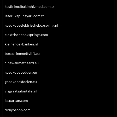
kestirimcibakimhizmeti.com.tr
lazerlikaplinayari.com.tr
goedkopeelektrischeboxspring.nl
elektrischeboxsprings.com
kleinehoekbanken.nl
boxspringmettvlift.eu
cinewallmethaard.eu
goedkopebedden.eu
goedkopestoelen.eu
visgraatsalontafel.nl
lasparsan.com
didiyoshop.com