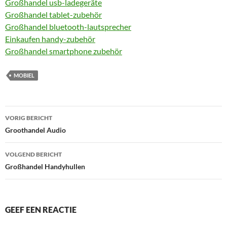
Großhandel usb-ladegeräte
Großhandel tablet-zubehör
Großhandel bluetooth-lautsprecher
Einkaufen handy-zubehör
Großhandel smartphone zubehör
MOBIEL
Bericht
VORIG BERICHT
navigatie
Groothandel Audio
VOLGEND BERICHT
Großhandel Handyhullen
GEEF EEN REACTIE