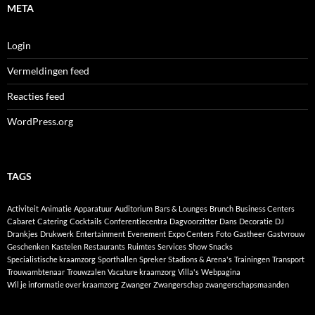
META
Login
Vermeldingen feed
Reacties feed
WordPress.org
TAGS
Activiteit
Animatie
Apparatuur
Auditorium
Bars & Lounges
Brunch
Business Centers
Cabaret
Catering
Cocktails
Conferentiecentra
Dagvoorzitter
Dans
Decoratie
DJ
Drankjes
Drukwerk
Entertainment
Evenement
Expo Centers
Foto
Gastheer
Gastvrouw
Geschenken
Kastelen
Restaurants
Ruimtes
Services
Show
Snacks
Specialistische kraamzorg
Sporthallen
Spreker
Stadions & Arena's
Trainingen
Transport
Trouwambtenaar
Trouwzalen
Vacature kraamzorg
Villa's
Webpagina
Wil je informatie over kraamzorg
Zwanger
Zwangerschap
zwangerschapsmaanden