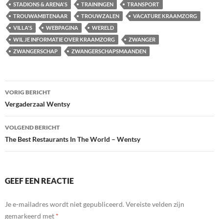
STADIONS & ARENA'S
TRAININGEN
TRANSPORT
TROUWAMBTENAAR
TROUWZALEN
VACATURE KRAAMZORG
VILLA'S
WEBPAGINA
WERELD
WIL JE INFORMATIE OVER KRAAMZORG
ZWANGER
ZWANGERSCHAP
ZWANGERSCHAPSMAANDEN
Bericht
VORIG BERICHT
navigatie
Vergaderzaal Wentsy
VOLGEND BERICHT
The Best Restaurants In The World – Wentsy
GEEF EEN REACTIE
Je e-mailadres wordt niet gepubliceerd.
Vereiste velden zijn
gemarkeerd met
*