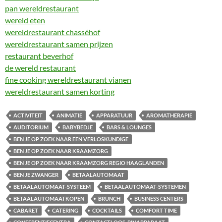
pan wereldrestaurant
wereld eten
wereldrestaurant chasséhof
wereldrestaurant samen prijzen
restaurant beverhof
de wereld restaurant
fine cooking wereldrestaurant vianen
wereldrestaurant samen korting
ACTIVITEIT
ANIMATIE
APPARATUUR
AROMATHERAPIE
AUDITORIUM
BABYBEDJE
BARS & LOUNGES
BEN JE OP ZOEK NAAR EEN VERLOSKUNDIGE
BEN JE OP ZOEK NAAR KRAAMZORG
BEN JE OP ZOEK NAAR KRAAMZORG REGIO HAAGLANDEN
BEN JE ZWANGER
BETAALAUTOMAAT
BETAALAUTOMAAT-SYSTEEM
BETAALAUTOMAAT-SYSTEMEN
BETAALAUTOMAATKOPEN
BRUNCH
BUSINESS CENTERS
CABARET
CATERING
COCKTAILS
COMFORT TIME