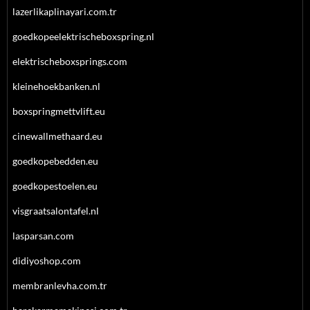
lazerlikaplinayari.com.tr
goedkopeelektrischeboxspring.nl
elektrischeboxsprings.com
kleinehoekbanken.nl
boxspringmettvlift.eu
cinewallmethaard.eu
goedkopebedden.eu
goedkopestoelen.eu
visgraatsalontafel.nl
lasparsan.com
didiyoshop.com
membranlevha.com.tr