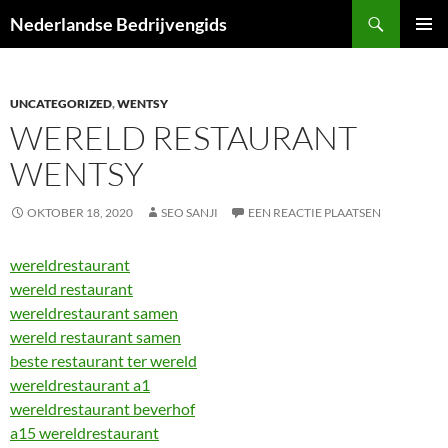
Ga
Zoeken
Nederlandse Bedrijvengids
naar
PRIMAI
de
MENU
inhoud
UNCATEGORIZED
,
WENTSY
WERELD RESTAURANT
WENTSY
OKTOBER 18, 2020
SEO SANJI
EEN REACTIE PLAATSEN
wereldrestaurant
wereld restaurant
wereldrestaurant samen
wereld restaurant samen
beste restaurant ter wereld
wereldrestaurant a1
wereldrestaurant beverhof
a15 wereldrestaurant