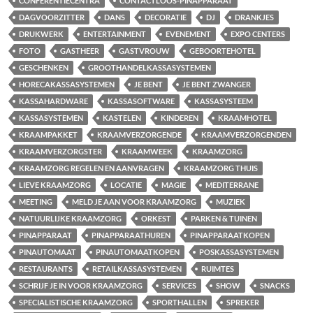
CONFERENTIECENTRA
CONTACTLOOS-PINAPPARAAT
DAGVOORZITTER
DANS
DECORATIE
DJ
DRANKJES
DRUKWERK
ENTERTAINMENT
EVENEMENT
EXPO CENTERS
FOTO
GASTHEER
GASTVROUW
GEBOORTEHOTEL
GESCHENKEN
GROOTHANDELKASSASYSTEMEN
HORECAKASSASYSTEMEN
JE BENT
JE BENT ZWANGER
KASSAHARDWARE
KASSASOFTWARE
KASSASYSTEEM
KASSASYSTEMEN
KASTELEN
KINDEREN
KRAAMHOTEL
KRAAMPAKKET
KRAAMVERZORGENDE
KRAAMVERZORGENDEN
KRAAMVERZORGSTER
KRAAMWEEK
KRAAMZORG
KRAAMZORG REGELEN EN AANVRAGEN
KRAAMZORG THUIS
LIEVE KRAAMZORG
LOCATIE
MAGIE
MEDITERRANE
MEETING
MELD JE AAN VOOR KRAAMZORG
MUZIEK
NATUURLIJKE KRAAMZORG
ORKEST
PARKEN & TUINEN
PINAPPARAAT
PINAPPARAATHUREN
PINAPPARAATKOPEN
PINAUTOMAAT
PINAUTOMAATKOPEN
POSKASSASYSTEMEN
RESTAURANTS
RETAILKASSASYSTEMEN
RUIMTES
SCHRIJF JE IN VOOR KRAAMZORG
SERVICES
SHOW
SNACKS
SPECIALISTISCHE KRAAMZORG
SPORTHALLEN
SPREKER