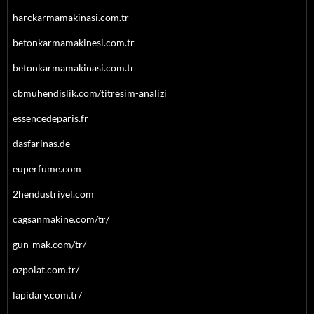
harckarmamakinasi.com.tr
betonkarmamakinesi.com.tr
betonkarmamakinasi.com.tr
cbmuhendislik.com/titresim-analizi
essencedeparis.fr
dasfarinas.de
euperfume.com
2hendustriyel.com
cagsanmakine.com/tr/
gun-mak.com/tr/
ozpolat.com.tr/
lapidary.com.tr/