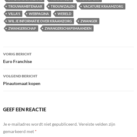
TROUWAMBTENAAR
TROUWZALEN
VACATURE KRAAMZORG
VILLA'S
WEBPAGINA
WERELD
WIL JE INFORMATIE OVER KRAAMZORG
ZWANGER
ZWANGERSCHAP
ZWANGERSCHAPSMAANDEN
Bericht
VORIG BERICHT
navigatie
Euro Franchise
VOLGEND BERICHT
Pinautomaat kopen
GEEF EEN REACTIE
Je e-mailadres wordt niet gepubliceerd.
Vereiste velden zijn
gemarkeerd met
*