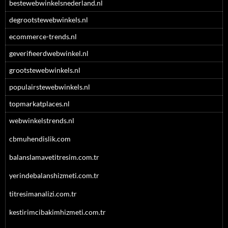
bestewebwinkelsnederland.nl
degrootstewebwinkels.nl
ecommerce-trends.nl
geverifieerdwebwinkel.nl
grootstewebwinkels.nl
populairstewebwinkels.nl
topmarkatplaces.nl
webwinkelstrends.nl
cbmuhendislik.com
balanslamavetitresim.com.tr
yerindebalanshizmeti.com.tr
titresimanalizi.com.tr
kestirimcibakimhizmeti.com.tr