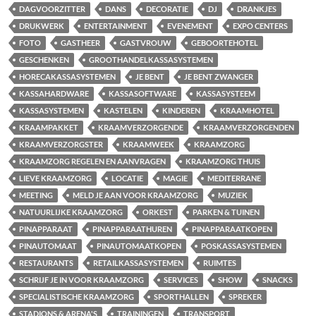
DAGVOORZITTER
DANS
DECORATIE
DJ
DRANKJES
DRUKWERK
ENTERTAINMENT
EVENEMENT
EXPO CENTERS
FOTO
GASTHEER
GASTVROUW
GEBOORTEHOTEL
GESCHENKEN
GROOTHANDELKASSASYSTEMEN
HORECAKASSASYSTEMEN
JE BENT
JE BENT ZWANGER
KASSAHARDWARE
KASSASOFTWARE
KASSASYSTEEM
KASSASYSTEMEN
KASTELEN
KINDEREN
KRAAMHOTEL
KRAAMPAKKET
KRAAMVERZORGENDE
KRAAMVERZORGENDEN
KRAAMVERZORGSTER
KRAAMWEEK
KRAAMZORG
KRAAMZORG REGELEN EN AANVRAGEN
KRAAMZORG THUIS
LIEVE KRAAMZORG
LOCATIE
MAGIE
MEDITERRANE
MEETING
MELD JE AAN VOOR KRAAMZORG
MUZIEK
NATUURLIJKE KRAAMZORG
ORKEST
PARKEN & TUINEN
PINAPPARAAT
PINAPPARAATHUREN
PINAPPARAATKOPEN
PINAUTOMAAT
PINAUTOMAATKOPEN
POSKASSASYSTEMEN
RESTAURANTS
RETAILKASSASYSTEMEN
RUIMTES
SCHRIJF JE IN VOOR KRAAMZORG
SERVICES
SHOW
SNACKS
SPECIALISTISCHE KRAAMZORG
SPORTHALLEN
SPREKER
STADIONS & ARENA'S
TRAININGEN
TRANSPORT