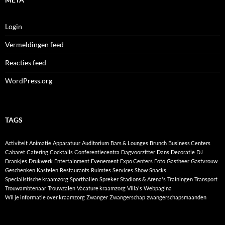
Login
Vermeldingen feed
Reacties feed
WordPress.org
TAGS
Activiteit
Animatie
Apparatuur
Auditorium
Bars & Lounges
Brunch
Business Centers
Cabaret
Catering
Cocktails
Conferentiecentra
Dagvoorzitter
Dans
Decoratie
DJ
Drankjes
Drukwerk
Entertainment
Evenement
Expo Centers
Foto
Gastheer
Gastvrouw
Geschenken
Kastelen
Restaurants
Ruimtes
Services
Show
Snacks
Specialistische kraamzorg
Sporthallen
Spreker
Stadions & Arena's
Trainingen
Transport
Trouwambtenaar
Trouwzalen
Vacature kraamzorg
Villa's
Webpagina
Wil je informatie over kraamzorg
Zwanger
Zwangerschap
zwangerschapsmaanden