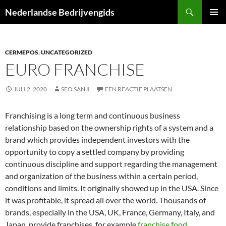
Ga
Zoeken
Nederlandse Bedrijvengids
naar
PRIMAI
de
MENU
inhoud
CERMEPOS
,
UNCATEGORIZED
EURO FRANCHISE
JULI 2, 2020
SEO SANJI
EEN REACTIE PLAATSEN
Franchising is a long term and continuous business
relationship based on the ownership rights of a system and a
brand which provides independent investors with the
opportunity to copy a settled company by providing
continuous discipline and support regarding the management
and organization of the business within a certain period,
conditions and limits. It originally showed up in the USA. Since
it was profitable, it spread all over the world. Thousands of
brands, especially in the USA, UK, France, Germany, Italy, and
Japan, provide franchises, for example
franchise food
,