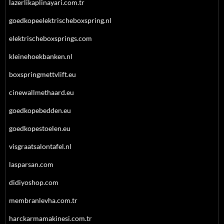
lazerlikaplinayari.com.tr
goedkopeelektrischeboxspring.nl
elektrischeboxsprings.com
kleinehoekbanken.nl
boxspringmettvlift.eu
cinewallmethaard.eu
goedkopebedden.eu
goedkopestoelen.eu
visgraatsalontafel.nl
lasparsan.com
didiyoshop.com
membranlevha.com.tr
harckarmamakinesi.com.tr