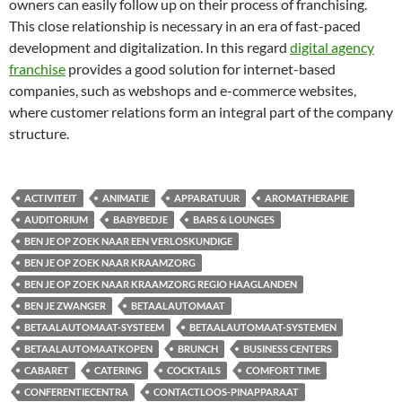
owners can easily follow up on their process of franchising.
This close relationship is necessary in an era of fast-paced
development and digitalization. In this regard
digital agency
franchise
provides a good solution for internet-based
companies, such as webshops and e-commerce websites,
where customer relations form an integral part of the company
structure.
ACTIVITEIT
ANIMATIE
APPARATUUR
AROMATHERAPIE
AUDITORIUM
BABYBEDJE
BARS & LOUNGES
BEN JE OP ZOEK NAAR EEN VERLOSKUNDIGE
BEN JE OP ZOEK NAAR KRAAMZORG
BEN JE OP ZOEK NAAR KRAAMZORG REGIO HAAGLANDEN
BEN JE ZWANGER
BETAALAUTOMAAT
BETAALAUTOMAAT-SYSTEEM
BETAALAUTOMAAT-SYSTEMEN
BETAALAUTOMAATKOPEN
BRUNCH
BUSINESS CENTERS
CABARET
CATERING
COCKTAILS
COMFORT TIME
CONFERENTIECENTRA
CONTACTLOOS-PINAPPARAAT