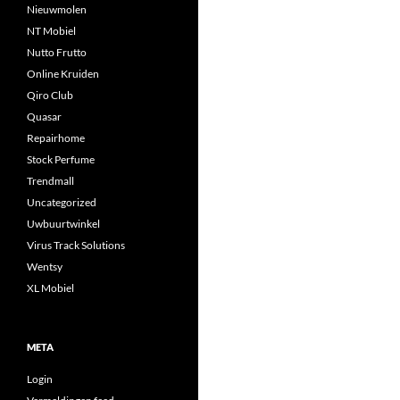
Nieuwmolen
NT Mobiel
Nutto Frutto
Online Kruiden
Qiro Club
Quasar
Repairhome
Stock Perfume
Trendmall
Uncategorized
Uwbuurtwinkel
Virus Track Solutions
Wentsy
XL Mobiel
META
Login