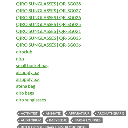
QIRO SUNGLASSES | QR-SG028
QIRO SUNGLASSES | QR-SG027
QIRO SUNGLASSES | QR-SG026
QIRO SUNGLASSES | QR-SG025
QIRO SUNGLASSES | QR-SG021
QIRO SUNGLASSES | QR-SG035
QIRO SUNGLASSES | QR-SG036
qiroclub
qiro
small bucket bag
xlsupply b.v
xlsupply b.v.
atena bag
qiro bags
qiro sunglasses
ACTIVITEIT
ANIMATIE
APPARATUUR
AROMATHERAPIE
AUDITORIUM
BABYBEDJE
BARS & LOUNGES
BEN JE OP ZOEK NAAR EEN VERLOSKUNDIGE