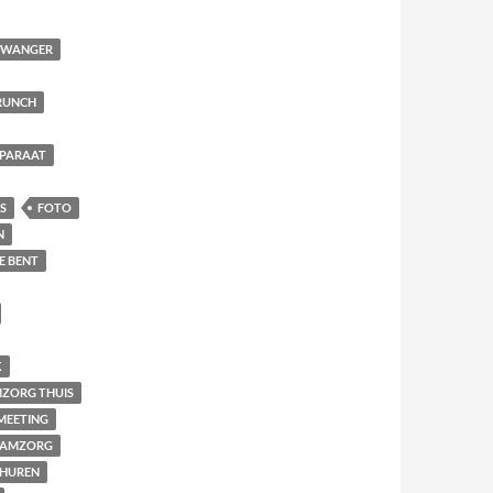
 ZWANGER
RUNCH
PARAAT
S
FOTO
N
E BENT
K
ZORG THUIS
MEETING
AAMZORG
THUREN