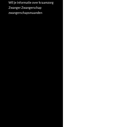
Wil je informatie over kraamzorg
Zwanger
Zwangerschap
zwangerschapsmaanden