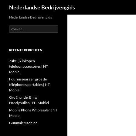
Zoeken
Nederlandse Bedrijvengids
Ga
Nederlandse Bedrijvengids
naar
Zoeken
de
naar:
inhoud
RECENTE BERICHTEN
Zakelijk inkopen
telefoonaccessoires | NT
Mobiel
Fournisseurs en gros de
téléphones portables | NT
Mobiel
Großhandel Bmw
Handyhüllen | NT Mobiel
Mobile Phone Wholesaler | NT
Mobiel
Gunmak Machine