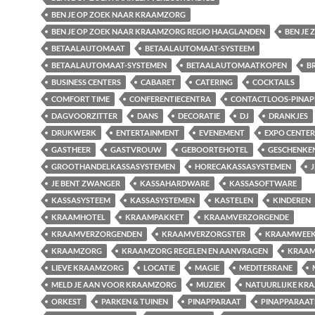
BEN JE OP ZOEK NAAR KRAAMZORG
BEN JE OP ZOEK NAAR KRAAMZORG REGIO HAAGLANDEN
BEN JE
BETAALAUTOMAAT
BETAALAUTOMAAT-SYSTEEM
BETAALAUTOMAAT-SYSTEMEN
BETAALAUTOMAATKOPEN
B
BUSINESS CENTERS
CABARET
CATERING
COCKTAILS
COMFORT TIME
CONFERENTIECENTRA
CONTACTLOOS-PINAP
DAGVOORZITTER
DANS
DECORATIE
DJ
DRANKJES
DRUKWERK
ENTERTAINMENT
EVENEMENT
EXPO CENTER
GASTHEER
GASTVROUW
GEBOORTEHOTEL
GESCHENKE
GROOTHANDELKASSASYSTEMEN
HORECAKASSASYSTEMEN
J
JE BENT ZWANGER
KASSAHARDWARE
KASSASOFTWARE
KASSASYSTEEM
KASSASYSTEMEN
KASTELEN
KINDEREN
KRAAMHOTEL
KRAAMPAKKET
KRAAMVERZORGENDE
KRAAMVERZORGENDEN
KRAAMVERZORGSTER
KRAAMWEE
KRAAMZORG
KRAAMZORG REGELEN EN AANVRAGEN
KRAAM
LIEVE KRAAMZORG
LOCATIE
MAGIE
MEDITERRANE
MELD JE AAN VOOR KRAAMZORG
MUZIEK
NATUURLIJKE KR
ORKEST
PARKEN & TUINEN
PINAPPARAAT
PINAPPARAA