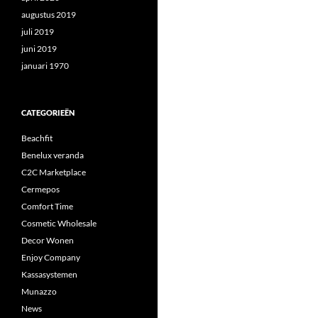
augustus 2019
juli 2019
juni 2019
januari 1970
CATEGORIEËN
Beachfit
Benelux veranda
C2C Marketplace
Cermepos
Comfort Time
Cosmetic Wholesale
Decor Wonen
Enjoy Company
Kassasystemen
Munazzo
News