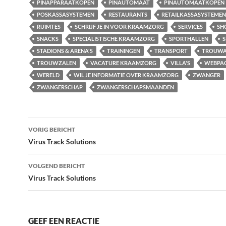
PINAPPARAATKOPEN
PINAUTOMAAT
PINAUTOMAATKOPEN
POSKASSASYSTEMEN
RESTAURANTS
RETAILKASSASYSTEMEN
RUIMTES
SCHRIJF JE IN VOOR KRAAMZORG
SERVICES
SH
SNACKS
SPECIALISTISCHE KRAAMZORG
SPORTHALLEN
S
STADIONS & ARENA'S
TRAININGEN
TRANSPORT
TROUWA
TROUWZALEN
VACATURE KRAAMZORG
VILLA'S
WEBPA
WERELD
WIL JE INFORMATIE OVER KRAAMZORG
ZWANGER
ZWANGERSCHAP
ZWANGERSCHAPSMAANDEN
Bericht
VORIG BERICHT
navigatie
Virus Track Solutions
VOLGEND BERICHT
Virus Track Solutions
GEEF EEN REACTIE