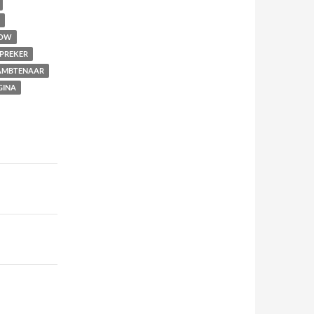
OW
PREKER
MBTENAAR
GINA