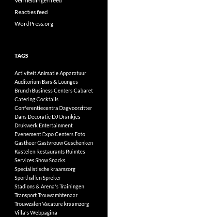
Vermeldingen feed
Reacties feed
WordPress.org
TAGS
Activiteit
Animatie
Apparatuur
Auditorium
Bars & Lounges
Brunch
Business Centers
Cabaret
Catering
Cocktails
Conferentiecentra
Dagvoorzitter
Dans
Decoratie
DJ
Drankjes
Drukwerk
Entertainment
Evenement
Expo Centers
Foto
Gastheer
Gastvrouw
Geschenken
Kastelen
Restaurants
Ruimtes
Services
Show
Snacks
Specialistische kraamzorg
Sporthallen
Spreker
Stadions & Arena's
Trainingen
Transport
Trouwambtenaar
Trouwzalen
Vacature kraamzorg
Villa's
Webpagina