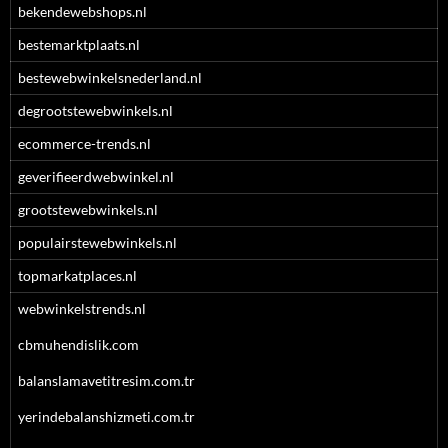
bekendewebshops.nl
bestemarktplaats.nl
bestewebwinkelsnederland.nl
degrootstewebwinkels.nl
ecommerce-trends.nl
geverifieerdwebwinkel.nl
grootstewebwinkels.nl
populairstewebwinkels.nl
topmarkatplaces.nl
webwinkelstrends.nl
cbmuhendislik.com
balanslamavetitresim.com.tr
yerindebalanshizmeti.com.tr