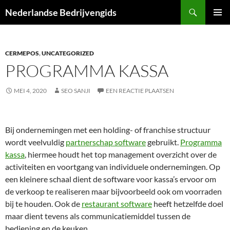
Ga
Zoeken
Nederlandse Bedrijvengids
naar
PRIMAI
de
MENU
inhoud
CERMEPOS
,
UNCATEGORIZED
PROGRAMMA KASSA
MEI 4, 2020
SEO SANJI
EEN REACTIE PLAATSEN
Bij ondernemingen met een holding- of franchise structuur
wordt veelvuldig
partnerschap software
gebruikt.
Programma
kassa
, hiermee houdt het top management overzicht over de
activiteiten en voortgang van individuele ondernemingen. Op
een kleinere schaal dient de software voor kassa’s ervoor om
de verkoop te realiseren maar bijvoorbeeld ook om voorraden
bij te houden. Ook de
restaurant software
heeft hetzelfde doel
maar dient tevens als communicatiemiddel tussen de
bediening en de keuken.