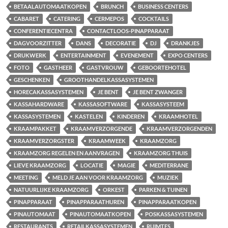
BETAALAUTOMAATKOPEN
BRUNCH
BUSINESS CENTERS
CABARET
CATERING
CERMEPOS
COCKTAILS
CONFERENTIECENTRA
CONTACTLOOS-PINAPPARAAT
DAGVOORZITTER
DANS
DECORATIE
DJ
DRANKJES
DRUKWERK
ENTERTAINMENT
EVENEMENT
EXPO CENTERS
FOTO
GASTHEER
GASTVROUW
GEBOORTEHOTEL
GESCHENKEN
GROOTHANDELKASSASYSTEMEN
HORECAKASSASYSTEMEN
JE BENT
JE BENT ZWANGER
KASSAHARDWARE
KASSASOFTWARE
KASSASYSTEEM
KASSASYSTEMEN
KASTELEN
KINDEREN
KRAAMHOTEL
KRAAMPAKKET
KRAAMVERZORGENDE
KRAAMVERZORGENDEN
KRAAMVERZORGSTER
KRAAMWEEK
KRAAMZORG
KRAAMZORG REGELEN EN AANVRAGEN
KRAAMZORG THUIS
LIEVE KRAAMZORG
LOCATIE
MAGIE
MEDITERRANE
MEETING
MELD JE AAN VOOR KRAAMZORG
MUZIEK
NATUURLIJKE KRAAMZORG
ORKEST
PARKEN & TUINEN
PINAPPARAAT
PINAPPARAATHUREN
PINAPPARAATKOPEN
PINAUTOMAAT
PINAUTOMAATKOPEN
POSKASSASYSTEMEN
RESTAURANTS
RETAILKASSASYSTEMEN
RUIMTES