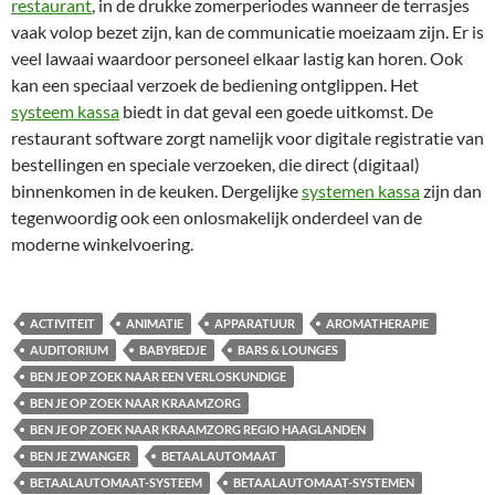
restaurant
, in de drukke zomerperiodes wanneer de terrasjes
vaak volop bezet zijn, kan de communicatie moeizaam zijn. Er is
veel lawaai waardoor personeel elkaar lastig kan horen. Ook
kan een speciaal verzoek de bediening ontglippen. Het
systeem kassa
biedt in dat geval een goede uitkomst. De
restaurant software zorgt namelijk voor digitale registratie van
bestellingen en speciale verzoeken, die direct (digitaal)
binnenkomen in de keuken. Dergelijke
systemen kassa
zijn dan
tegenwoordig ook een onlosmakelijk onderdeel van de
moderne winkelvoering.
ACTIVITEIT
ANIMATIE
APPARATUUR
AROMATHERAPIE
AUDITORIUM
BABYBEDJE
BARS & LOUNGES
BEN JE OP ZOEK NAAR EEN VERLOSKUNDIGE
BEN JE OP ZOEK NAAR KRAAMZORG
BEN JE OP ZOEK NAAR KRAAMZORG REGIO HAAGLANDEN
BEN JE ZWANGER
BETAALAUTOMAAT
BETAALAUTOMAAT-SYSTEEM
BETAALAUTOMAAT-SYSTEMEN