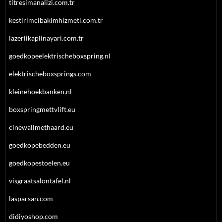
titresimanalizi.com.tr
kestirimcibakimhizmeti.com.tr
lazerlikaplinayari.com.tr
goedkopeelektrischeboxspring.nl
elektrischeboxsprings.com
kleinehoekbanken.nl
boxspringmettvlift.eu
cinewallmethaard.eu
goedkopebedden.eu
goedkopestoelen.eu
visgraatsalontafel.nl
lasparsan.com
didiyoshop.com