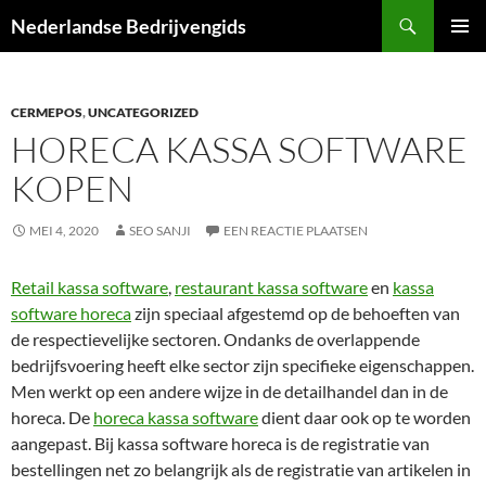
Ga
Zoeken
Nederlandse Bedrijvengids
naar
PRIMAI
de
MENU
inhoud
CERMEPOS
,
UNCATEGORIZED
HORECA KASSA SOFTWARE
KOPEN
MEI 4, 2020
SEO SANJI
EEN REACTIE PLAATSEN
Retail kassa software
,
restaurant kassa software
en
kassa
software horeca
zijn speciaal afgestemd op de behoeften van
de respectievelijke sectoren. Ondanks de overlappende
bedrijfsvoering heeft elke sector zijn specifieke eigenschappen.
Men werkt op een andere wijze in de detailhandel dan in de
horeca. De
horeca kassa software
dient daar ook op te worden
aangepast. Bij kassa software horeca is de registratie van
bestellingen net zo belangrijk als de registratie van artikelen in