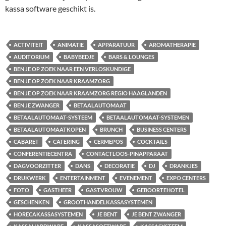
kassa software geschikt is.
ACTIVITEIT
ANIMATIE
APPARATUUR
AROMATHERAPIE
AUDITORIUM
BABYBEDJE
BARS & LOUNGES
BEN JE OP ZOEK NAAR EEN VERLOSKUNDIGE
BEN JE OP ZOEK NAAR KRAAMZORG
BEN JE OP ZOEK NAAR KRAAMZORG REGIO HAAGLANDEN
BEN JE ZWANGER
BETAALAUTOMAAT
BETAALAUTOMAAT-SYSTEEM
BETAALAUTOMAAT-SYSTEMEN
BETAALAUTOMAATKOPEN
BRUNCH
BUSINESS CENTERS
CABARET
CATERING
CERMEPOS
COCKTAILS
CONFERENTIECENTRA
CONTACTLOOS-PINAPPARAAT
DAGVOORZITTER
DANS
DECORATIE
DJ
DRANKJES
DRUKWERK
ENTERTAINMENT
EVENEMENT
EXPO CENTERS
FOTO
GASTHEER
GASTVROUW
GEBOORTEHOTEL
GESCHENKEN
GROOTHANDELKASSASYSTEMEN
HORECAKASSASYSTEMEN
JE BENT
JE BENT ZWANGER