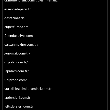
cbmuhendislik.com/titresim-analizi
essencedeparis.fr
dasfarinas.de
euperfume.com
2hendustriyel.com
cagsanmakine.com/tr/
gun-mak.com/tr/
ozpolat.com.tr/
lapidary.com.tr/
unipredo.com/
yurtdisiegitimkurumlari.com.tr
apdersleri.com.tr
ieltsdersleri.com.tr