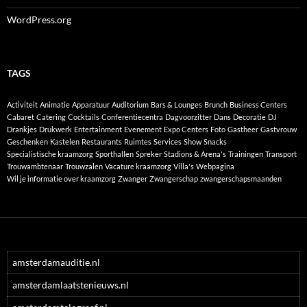
WordPress.org
TAGS
Activiteit
Animatie
Apparatuur
Auditorium
Bars & Lounges
Brunch
Business Centers
Cabaret
Catering
Cocktails
Conferentiecentra
Dagvoorzitter
Dans
Decoratie
DJ
Drankjes
Drukwerk
Entertainment
Evenement
Expo Centers
Foto
Gastheer
Gastvrouw
Geschenken
Kastelen
Restaurants
Ruimtes
Services
Show
Snacks
Specialistische kraamzorg
Sporthallen
Spreker
Stadions & Arena's
Trainingen
Transport
Trouwambtenaar
Trouwzalen
Vacature kraamzorg
Villa's
Webpagina
Wil je informatie over kraamzorg
Zwanger
Zwangerschap
zwangerschapsmaanden
amsterdamauditie.nl
amsterdamlaatstenieuws.nl