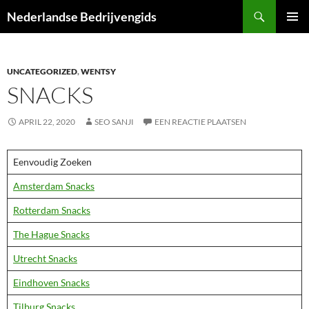
Ga
Zoeken
Nederlandse Bedrijvengids
naar
PRIMAI
de
MENU
inhoud
UNCATEGORIZED
,
WENTSY
SNACKS
APRIL 22, 2020
SEO SANJI
EEN REACTIE PLAATSEN
Eenvoudig Zoeken
Amsterdam Snacks
Rotterdam Snacks
The Hague Snacks
Utrecht Snacks
Eindhoven Snacks
Tilburg Snacks