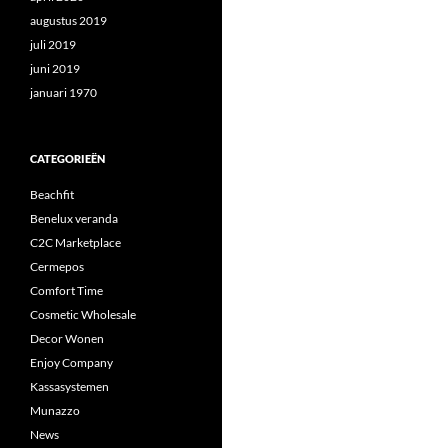
augustus 2019
juli 2019
juni 2019
januari 1970
CATEGORIEËN
Beachfit
Benelux veranda
C2C Marketplace
Cermepos
Comfort Time
Cosmetic Wholesale
Decor Wonen
Enjoy Company
Kassasystemen
Munazzo
News