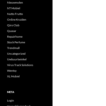
Nieuwmolen
NT Mobiel
Nutto Frutto
Online Kruiden
Qiro Club
Quasar
Repairhome
Stock Perfume
Trendmall
Uncategorized
Uwbuurtwinkel
Virus Track Solutions
Wentsy
XL Mobiel
META
Login