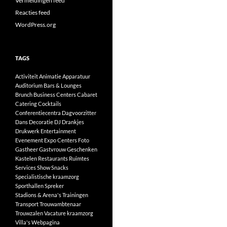
Vermeldingen feed
Reacties feed
WordPress.org
TAGS
Activiteit
Animatie
Apparatuur
Auditorium
Bars & Lounges
Brunch
Business Centers
Cabaret
Catering
Cocktails
Conferentiecentra
Dagvoorzitter
Dans
Decoratie
DJ
Drankjes
Drukwerk
Entertainment
Evenement
Expo Centers
Foto
Gastheer
Gastvrouw
Geschenken
Kastelen
Restaurants
Ruimtes
Services
Show
Snacks
Specialistische kraamzorg
Sporthallen
Spreker
Stadions & Arena's
Trainingen
Transport
Trouwambtenaar
Trouwzalen
Vacature kraamzorg
Villa's
Webpagina