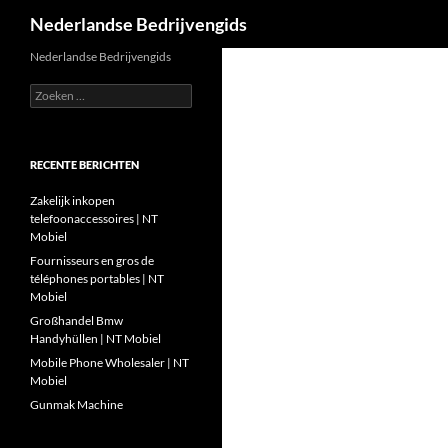
Zoeken
Nederlandse Bedrijvengids
Ga
Nederlandse Bedrijvengids
naar
Zoeken
de
naar:
inhoud
RECENTE BERICHTEN
Zakelijk inkopen
telefoonaccessoires | NT
Mobiel
Fournisseurs en gros de
téléphones portables | NT
Mobiel
Großhandel Bmw
Handyhüllen | NT Mobiel
Mobile Phone Wholesaler | NT
Mobiel
Gunmak Machine