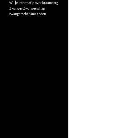
Wil je informatie over kraamzorg
Zwanger
Zwangerschap
zwangerschapsmaanden