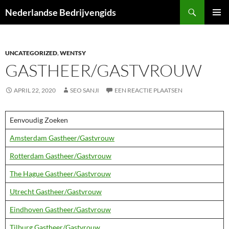
Ga
Zoeken
Nederlandse Bedrijvengids
naar
PRIMAI
de
MENU
inhoud
UNCATEGORIZED
,
WENTSY
GASTHEER/GASTVROUW
APRIL 22, 2020
SEO SANJI
EEN REACTIE PLAATSEN
Eenvoudig Zoeken
Amsterdam Gastheer/Gastvrouw
Rotterdam Gastheer/Gastvrouw
The Hague Gastheer/Gastvrouw
Utrecht Gastheer/Gastvrouw
Eindhoven Gastheer/Gastvrouw
Tilburg Gastheer/Gastvrouw