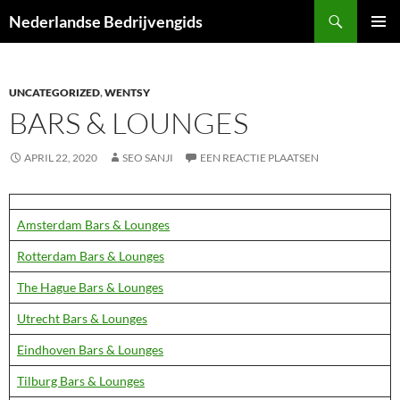
Ga
Zoeken
Nederlandse Bedrijvengids
naar
PRIMAI
de
MENU
inhoud
UNCATEGORIZED
,
WENTSY
BARS & LOUNGES
APRIL 22, 2020
SEO SANJI
EEN REACTIE PLAATSEN
Amsterdam Bars & Lounges
Rotterdam Bars & Lounges
The Hague Bars & Lounges
Utrecht Bars & Lounges
Eindhoven Bars & Lounges
Tilburg Bars & Lounges